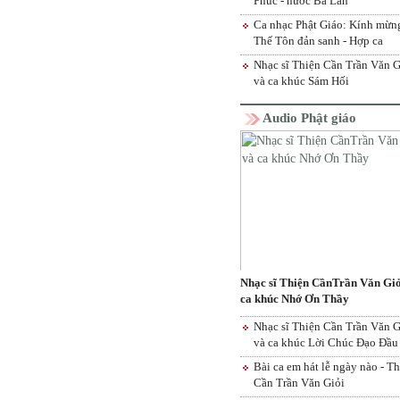
Phúc - nước Ba Lan
Ca nhạc Phật Giáo: Kính mừn
Thế Tôn đản sanh - Hợp ca
Nhạc sĩ Thiện Cần Trần Văn G
và ca khúc Sám Hối
Audio Phật giáo
Nhạc sĩ Thiện CầnTrần Văn Giỏ
ca khúc Nhớ Ơn Thầy
Nhạc sĩ Thiện Cần Trần Văn G
và ca khúc Lời Chúc Đạo Đầ
Bài ca em hát lễ ngày nào - T
Cần Trần Văn Giỏi