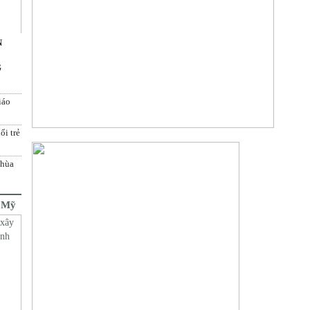
N
G
iáo
ổi trẻ
chùa
n Mỹ