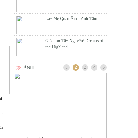
Lạy Mẹ Quan Âm - Anh Tâm
Giấc mơ Tây Nguyên/ Dreams of
the Highland
ẢNH
1
2
3
4
5
ại
àm -
ện