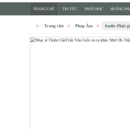
TRANG CHỦ
TIN TỨC
PHẬT HỌC
HOẰNG PH
Trang chủ
Pháp Âm
Audio Phật g