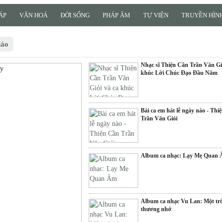
ÁP
VĂN HOÁ
ĐỜI SỐNG
PHÁP ÂM
TỰ VIỆN
TRUYỀN HÌNH
iáo
Nhạc sĩ Thiện Cần Trần Văn Giỏ
khúc Lời Chúc Đạo Đầu Năm
Bài ca em hát lễ ngày nào - Thi
Trần Văn Giỏi
Album ca nhạc: Lạy Mẹ Quan
Album ca nhạc Vu Lan: Một tr
thương nhớ