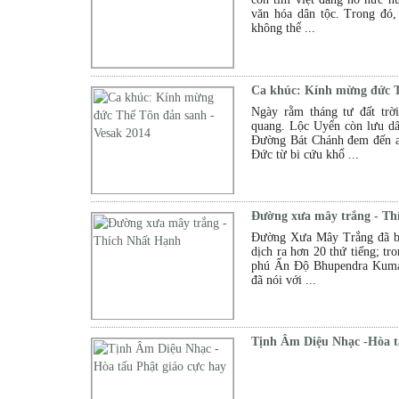
văn hóa dân tộc. Trong đó,
không thể ...
Ca khúc: Kính mừng đức T
Ngày rằm tháng tư đất trờ
quang. Lộc Uyển còn lưu dấ
Đường Bát Chánh đem đến a
Đức từ bi cứu khổ ...
Đường xưa mây trắng - Th
Đường Xưa Mây Trắng đã bá
dịch ra hơn 20 thứ tiếng; tr
phú Ấn Độ Bhupendra Kuma
đã nói với ...
Tịnh Âm Diệu Nhạc -Hòa tấ