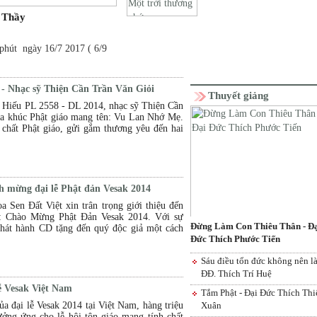
 Thầy
hút ngày 16/7 2017 ( 6/9
- Nhạc sỹ Thiện Cần Trần Văn Giỏi
Thuyết giảng
 Hiếu PL 2558 - DL 2014, nhạc sỹ Thiện Cần
 ca khúc Phật giáo mang tên: Vu Lan Nhớ Mẹ.
chất Phật giáo, gửi gắm thương yêu đến hai
h mừng đại lễ Phật đản Vesak 2014
a Sen Đất Việt xin trân trọng giới thiệu đến
c: Chào Mừng Phật Đản Vesak 2014. Với sự
Đừng Làm Con Thiêu Thân - Đ
hát hành CD tặng đến quý độc giả một cách
Đức Thích Phước Tiến
Sáu điều tổn đức không nên l
ĐĐ. Thích Trí Huệ
ễ Vesak Việt Nam
Tắm Phật - Đại Đức Thích Thi
a đại lễ Vesak 2014 tại Việt Nam, hàng triệu
Xuân
ưởng ứng cho lễ hội tôn giáo mang tính chất