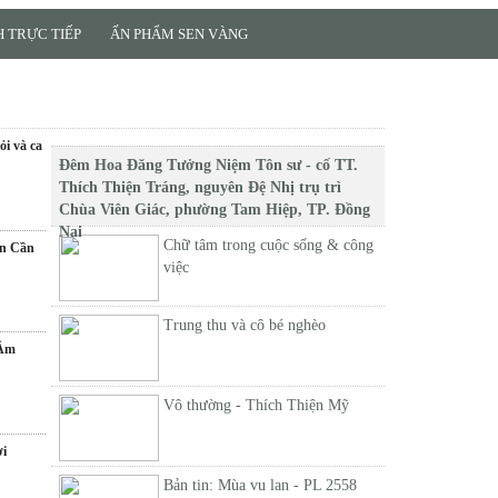
 TRỰC TIẾP
ẤN PHẨM SEN VÀNG
i và ca
Đêm Hoa Đăng Tưởng Niệm Tôn sư - cố TT.
Thích Thiện Tráng, nguyên Đệ Nhị trụ trì
Chùa Viên Giác, phường Tam Hiệp, TP. Đồng
Nai
Chữ tâm trong cuộc sống & công
ện Cần
việc
Trung thu và cô bé nghèo
 Âm
Vô thường - Thích Thiện Mỹ
ời
Bản tin: Mùa vu lan - PL 2558