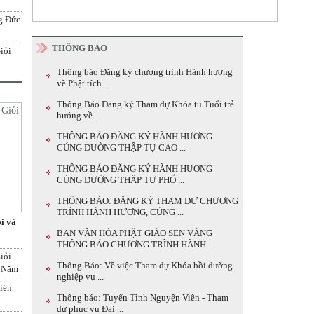
g Đức
THÔNG BÁO
iỏi
Thông báo Đăng ký chương trình Hành hương
về Phật tích ...
Thông Báo Đăng ký Tham dự Khóa tu Tuổi trẻ
hướng về ...
THÔNG BÁO ĐĂNG KÝ HÀNH HƯƠNG
CÚNG DƯỜNG THẬP TỰ CAO ...
THÔNG BÁO ĐĂNG KÝ HÀNH HƯƠNG
CÚNG DƯỜNG THẬP TỰ PHỐ ...
THÔNG BÁO: ĐĂNG KÝ THAM DỰ CHƯƠNG
TRÌNH HÀNH HƯƠNG, CÚNG ...
i và
BAN VĂN HÓA PHẬT GIÁO SEN VÀNG
THÔNG BÁO CHƯƠNG TRÌNH HÀNH ...
iỏi
Thông Báo: Về việc Tham dự Khóa bồi dưỡng
u Năm
nghiệp vụ ...
hiện
Thông báo: Tuyển Tình Nguyện Viên - Tham
dự phục vụ Đại ...