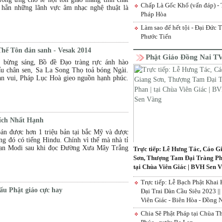
TP. Đồng Nai: Chùa Viên Giác, phườ
Đồng Tháp: Trang bị kỹ năng an toàn 
Ni sư Thích Nữ Như Lan thuyết giảng 
Chấp Là Gốc Khổ (vấn đáp) - 
 hẳn những lãnh vực âm nhạc nghệ thuật là
Hiệp trang nghiêm tổ chức đêm lễ hoa
thông và phòng cháy chữa cháy cho kh
“Lịch sử cuộc đời Đức Phật” tại khóa
Pháp Hòa
Khánh vía Đức Quán Thế Âm Bồ Tát
Mầm Sen Đạo Đức
Sen Đạo Đức lần thứ 7
Làm sao để hết tội - Đại Đức 
Phước Tiến
hế Tôn đản sanh - Vesak 2014
Phật Giáo Đồng Nai T
i bừng sáng, Bồ đề Đạo tràng rực ánh hào
u chân sen, Sa La Song Thọ toả bóng Ngài.
n vui, Pháp Lục Hoà gieo nguồn hạnh phúc.
ích Nhất Hạnh
n được hơn 1 triệu bản tại bắc Mỹ và được
ong đó có tiếng Hindu. Chính vì thế mà nhà tỉ
n Modi sau khi đọc Đường Xưa Mây Trắng
Trực tiếp: Lễ Hưng Tác, Cáo G
Sơn, Thượng Tam Đại Tràng Ph
tại Chùa Viên Giác | BVH Sen 
Trực tiếp: Lễ Bạch Phật Khai 
u Phật giáo cực hay
Đại Trai Đàn Cầu Siêu 2023 |
Viên Giác - Biên Hòa - Đồng 
Chia Sẽ Phật Pháp tại Chùa T