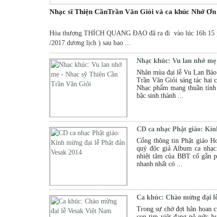
Nhạc sĩ Thiện CầnTrần Văn Giỏi và ca khúc Nhớ Ơn
Hòa thượng THÍCH QUANG ĐẠO đã ra đi vào lúc 16h 15 p
/2017 dương lịch ) sau bao ...
Nhạc khúc: Vu lan nhớ mẹ 
Nhân mùa đại lễ Vu Lan Báo
Trần Văn Giỏi sáng tác hai
Nhạc phẩm mang thuần tính 
bậc sinh thành ...
CD ca nhạc Phật giáo: Kín
Cổng thông tin Phật giáo Ho
quý độc giả Album ca nhạ
nhiệt tâm của BBT cố gắn p
nhanh nhất có ...
Ca khúc: Chào mừng đại l
Trong sự chờ đợi hân hoan củ
con tim việt đang nô nức h