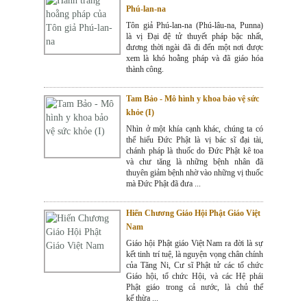
Phú-lan-na
Tôn giả Phú-lan-na (Phú-lâu-na, Punna)
là vị Đại đệ tử thuyết pháp bậc nhất,
đương thời ngài đã đi đến một nơi được
xem là khó hoằng pháp và đã giáo hóa
thành công.
Tam Bảo - Mô hình y khoa bảo vệ sức
khỏe (I)
Nhìn ở một khía cạnh khác, chúng ta có
thể hiểu Đức Phật là vị bác sĩ đại tài,
chánh pháp là thuốc do Đức Phật kê toa
và chư tăng là những bệnh nhân đã
thuyên giảm bệnh nhờ vào những vị thuốc
mà Đức Phật đã đưa ...
Hiến Chương Giáo Hội Phật Giáo Việt
Nam
Giáo hội Phật giáo Việt Nam ra đời là sự
kết tinh trí tuệ, là nguyện vọng chân chính
của Tăng Ni, Cư sĩ Phật tử các tổ chức
Giáo hội, tổ chức Hội, và các Hệ phái
Phật giáo trong cả nước, là chủ thể
kế thừa ...