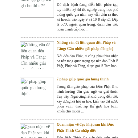
Dù dịch bệnh đang diễn biến phức tạp,
tuy nhiên, kỳ thi tốt nghiệp trung học phổ
thông quốc gia năm nay vẫn diễn ra theo
kế hoạch, vào ngày 9 và 10-8 sắp tới. Đây
là bước ngoặt quan trọng, đánh dấu việc
hoàn thành cấp học ...
Những vấn đề liên quan đến Pháp và
Tăng: Cần nhiều giải pháp đồng bộ
Nói đến đạo Phật, ai cũng phải thừa nhận
ba nền tảng quan trọng tạo nên đạo Phật là
Phật, Pháp và Tăng, được gọi là Tam bảo.
7 pháp giúp quốc gia hưng thịnh
Trọng tâm giáo pháp của Đức Phật là tu
hành hướng đến giác ngộ và giải thoát.
Tuy vậy, Ngài cũng rất chú trọng đến việc
xây dựng xã hội an hòa, kiến tạo đất nước
phồn vinh, thiết lập thế giới hòa bình,
khiến cho muôn ...
Quan niệm về đạo Phật sau khi Đức
Phật Thích Ca nhập diệt
Đức Phật Thích Ca hiện thân trên cuộc