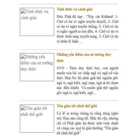
Tỉnh thức và cảnh giác
Đức Phật đã dạy : “Này các Kàlàmà! 1-
Chớ có tin vì nghe truyền thuyết, 2- Chớ
có tin vì nghe truyền thống, 3- Chớ có tin
vì nghe người ta nói đồn, 4- Chớ có tin vì
được kinh tạng truyền tụng, 5- Chớ có tin
vì nhân lý luận ...
Những yếu điểm của tư tưởng duy
thức
SVO - Theo duy thức học, con người
muốn xóa bỏ sự chấp ngã và ngã sở của
thức Mạt Na thì phải giải thể nguồn gốc
ngã si, ngã kiến, ngã mạn, ngã ái do tham
dục điều khiển. Và muốn giải thể nguồn
gốc ngã si, ngã kiến, ngã ...
Tôn giáo tốt nhất thế giới
Có lẽ ai trong chúng ta cũng từng nghe
nói: Đạo nào cũng tốt. Mặc dù vậy, nhưng
chỉ có Phật giáo lại được một vinh danh
vô cùng cao quý là giải thưởng “Tôn giáo
tốt nhất thế giới”