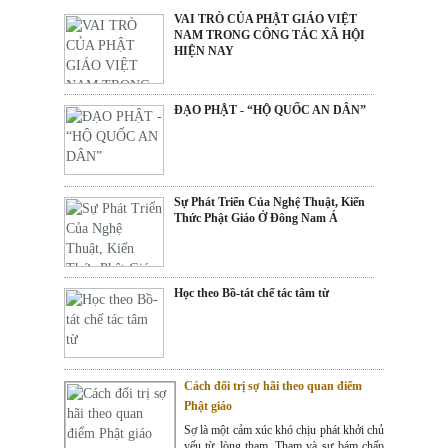
VAI TRÒ CỦA PHẬT GIÁO VIỆT
NAM TRONG CÔNG TÁC XÃ HỘI
HIỆN NAY
ĐẠO PHẬT - “HỘ QUỐC AN DÂN”
Sự Phát Triển Của Nghệ Thuật, Kiến
Thức Phật Giáo Ở Đông Nam Á
Học theo Bồ-tát chế tác tâm từ
Cách đối trị sợ hãi theo quan điểm
Phật giáo
Sợ là một cảm xúc khó chịu phát khởi chủ
yếu từ lòng tham. Tham và sự bám chấp