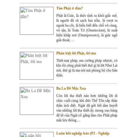
Tìm Phật ở đâu?
Phật là Giác, là thức tỉnh ra khỏi giấc mê,
là người đã rũ sạch bụi trần, là vượt ra
ngoài ba cõi, là hiểu biết đến chỗ vô cùng,
vô tận, là Toàn Trí (Omniscient), là xuất
hiện khắp nơi (Omnipresent), là giác ngộ
giải thoát, ...
Phân biệt lời Phật, lời ma
Thời mạt pháp, ma cường pháp nhược, có
khi rồi cũng phải biết thứ gì là lời Như Lai
nói, thứ gì là ma nói mà phòng hộ cho bản
thân.
Ba La Đề Mộc Xoa
Còn lời tha thiết nào hơn những lời di
chúc cuối cùng khi đức Thế Tôn sắp thâu
thần tịch diệt. Ngài đã gởi hết tâm huyết
vào những lời tha thiết ấy, mong sao hàng
đệ tử của Ngài cố gắng làm cho Phật pháp
mãi lưu thông ...
Luân hồi nghiệp báo (P2 - Nghiệp