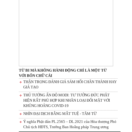
TỪ BI MÀ KHÔNG HÀNH ĐỘNG CHỈ LÀ MỘT TỪ
VỚI BỐN CHỮ CÁI
THẬN TRỌNG ĐÁNH GIÁ SÁM HỐI CHÂN THÀNH HAY
GIẢ TẠO
THỦ TƯỚNG ẤN ĐỘ MODI: TƯ TƯỞNG ĐỨC PHẬT
HIỆN RẤT PHÙ HỢP KHI NHÂN LOẠI ĐỐI MẶT VỚI
KHỦNG HOẢNG COVID-19
NHÌN ĐẠI DỊCH BẰNG MẮT TUỆ - TÂM TỪ
Ý nghĩa Phật đản PL.2565 – DL.2021 của Hòa thượng Phó
Chủ tịch HĐTS, Trưởng Ban Hoằng pháp Trung ương