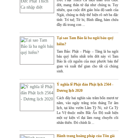
đời, mang thân tứ đại như chúng ta. Tuy
nhiên, qua cuộc đời giáo hóa độ sanh của
Ngài, chúng ta thấy thể hiện rõ nét ba đặc
tính: Trí tuệ, Từ bi, Bình đẳng, hàm chứa
đầy đủ trong con ...
Tại sao Tam Bảo là ba ngôi báu quý
hiếm?
Tam Bảo: Phật – Pháp – Tăng là ba ngôi
báu quý hiếm nhất trên đời này vì Tam
Bảo là cội nguồn của mọi phước báu thế
gian và xuất thế gian cho tất cả chúng
sinh.
Ý nghĩa lễ Phật đản Phật lịch 2564 -
Dương lịch 2020
Cách đây hai nghìn sáu trăm bốn mươi tư
năm, vào ngày trăng tròn tháng Tư âm
lịch, tại khu vườn Lâm Tỳ Ni, xứ Ca Tỳ
La Vệ thuộc miền Bắc Ấn Độ xuất hiện
một sự kiện vĩ đại làm rung chuyển cõi
nhân thiên. Đó chính là ...
Hành trang hoằng pháp của Tôn giả