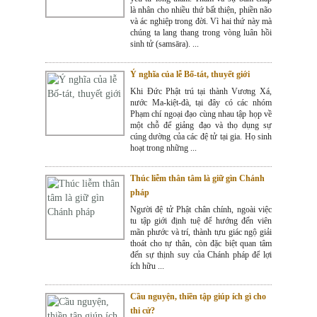
là nhân cho nhiều thứ bất thiện, phiền não
và ác nghiệp trong đời. Vì hai thứ này mà
chúng ta lang thang trong vòng luân hồi
sinh tử (samsāra). ...
Ý nghĩa của lễ Bố-tát, thuyết giới
Khi Đức Phật trú tại thành Vương Xá,
nước Ma-kiệt-đà, tại đây có các nhóm
Phạm chí ngoại đạo cùng nhau tập họp về
một chỗ để giảng đạo và thọ dụng sự
cúng dường của các đệ tử tại gia. Họ sinh
hoạt trong những ...
Thúc liễm thân tâm là giữ gìn Chánh
pháp
Người đệ tử Phật chân chính, ngoài việc
tu tập giới định tuệ để hướng đến viên
mãn phước và trí, thành tựu giác ngộ giải
thoát cho tự thân, còn đặc biệt quan tâm
đến sự thịnh suy của Chánh pháp để lợi
ích hữu ...
Cầu nguyện, thiền tập giúp ích gì cho
thi cử?