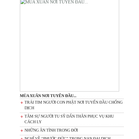
MÙA XUÂN NƠI TUYẾN ĐẦU...
TRÁI TIM NGƯỜI CON PHẬT NƠI TUYẾN ĐẦU CHỐNG
DỊCH
TÂM SỰ NGƯỜI TU SỸ DẤN THÂN PHỤC VỤ KHU
CÁCH LY
NHỮNG ÂN TÌNH TRONG ĐỜI
NGHĨ VỀ “PHƯỚC ĐỨC” TRONG NẠN ĐẠI DỊCH