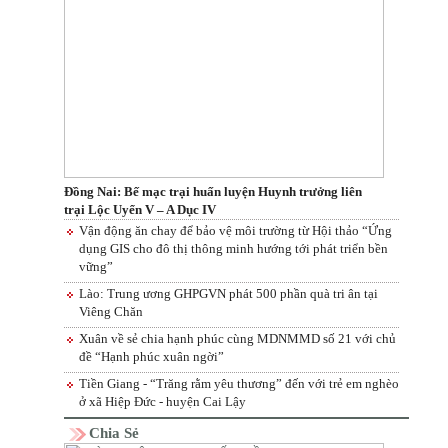
Đồng Nai: Bế mạc trại huấn luyện Huynh trưởng liên
trại Lộc Uyển V – A Dục IV
Vận động ăn chay để bảo vệ môi trường từ Hội thảo “Ứng
dụng GIS cho đô thị thông minh hướng tới phát triển bền
vững”
Lào: Trung ương GHPGVN phát 500 phần quà tri ân tại
Viêng Chăn
Xuân về sẻ chia hạnh phúc cùng MDNMMD số 21 với chủ
đề “Hạnh phúc xuân ngời”
Tiền Giang - “Trăng rằm yêu thương” đến với trẻ em nghèo
ở xã Hiệp Đức - huyện Cai Lậy
Chia Sẻ