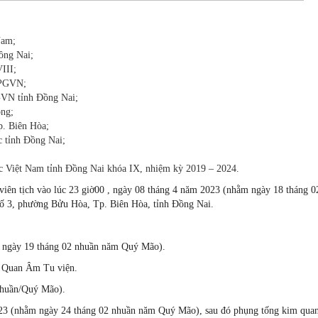
Nam;
ồng Nai;
III;
HPGVN;
VN tỉnh Đồng Nai;
ồng;
. Biên Hòa;
 tỉnh Đồng Nai;
c Việt Nam tỉnh Đồng Nai khóa IX, nhiệm kỳ 2019 – 2024.
viên tịch vào lúc 23 giờ00 , ngày 08 tháng 4 năm 2023 (nhằm ngày 18 tháng 0
 3, phường Bửu Hòa, Tp. Biên Hòa, tỉnh Đồng Nai.
m ngày 19 tháng 02 nhuần năm Quý Mão).
h Quan Âm Tu viện.
 nhuần/Quý Mão).
023 (nhằm ngày 24 tháng 02 nhuần năm Quý Mão), sau đó phụng tống kim qua