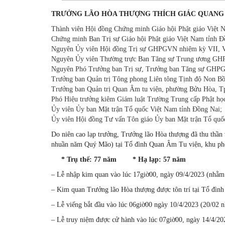
TRƯỞNG LÃO HÒA THƯỢNG THÍCH GIÁC QUANG
Thành viên Hội đồng Chứng minh Giáo hội Phật giáo Việt 
Chứng minh Ban Trị sự Giáo hội Phật giáo Việt Nam tỉnh Đ
Nguyên Ủy viên Hội đồng Trị sự GHPGVN nhiệm kỳ VII, V
Nguyên Ủy viên Thường trực Ban Tăng sự Trung ương G
Nguyên Phó Trưởng ban Trị sự, Trưởng ban Tăng sự GHPG
Trưởng ban Quản trị Tông phong Liên tông Tịnh độ Non B
Trưởng ban Quản trị Quan Âm tu viện, phường Bửu Hòa, Tp
Phó Hiệu trưởng kiêm Giám luật Trường Trung cấp Phật học
Ủy viên Ủy ban Mặt trận Tổ quốc Việt Nam tỉnh Đồng Nai;
Ủy viên Hội đồng Tư vấn Tôn giáo Ủy ban Mặt trận Tổ quố
Do niên cao lạp trưởng, Trưởng lão Hòa thượng đã thu thần 
nhuần năm Quý Mão) tại Tổ đình Quan Âm Tu viện, khu phố
* Trụ thế: 77 năm * Hạ lạp: 57 năm
– Lễ nhập kim quan vào lúc 17giờ00, ngày 09/4/2023 (nhằ
– Kim quan Trưởng lão Hòa thượng được tôn trí tại Tổ đìn
– Lễ viếng bắt đầu vào lúc 06giờ00 ngày 10/4/2023 (20/02
– Lễ truy niệm được cử hành vào lúc 07giờ00, ngày 14/4/2