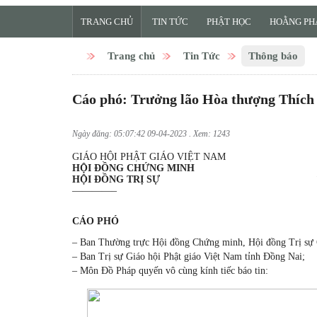
TRANG CHỦ
TIN TỨC
PHẬT HỌC
HOẰNG PH
Trang chủ
Tin Tức
Thông báo
Cáo phó: Trưởng lão Hòa thượng Thích 
Ngày đăng: 05:07:42 09-04-2023 . Xem: 1243
GIÁO HỘI PHẬT GIÁO VIỆT NAM
HỘI ĐỒNG CHỨNG MINH
HỘI ĐỒNG TRỊ SỰ
————–
C
ÁO PHÓ
– Ban Thường trực Hội đồng Chứng minh, Hội đồng Trị 
– Ban Trị sự Giáo hội Phật giáo Việt Nam tỉnh Đồng Nai;
– Môn Đồ Pháp quyến vô cùng kính tiếc báo tin: