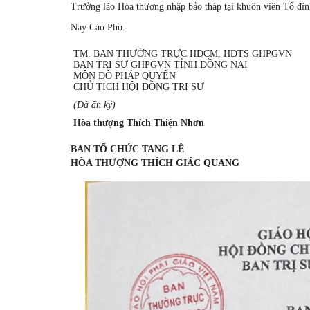
Trưởng lão Hòa thượng nhập bảo tháp tại khuôn viên Tổ đì
Nay Cáo Phó.
TM. BAN THƯỜNG TRỰC HĐCM, HĐTS GHPGVN
BAN TRỊ SỰ GHPGVN TỈNH ĐỒNG NAI
MÔN ĐỒ PHÁP QUYẾN
CHỦ TỊCH HỘI ĐỒNG TRỊ SỰ
(Đã ấn ký)
Hòa thượng Thích Thiện Nhơn
BAN TỔ CHỨC TANG LỄ
HÒA THƯỢNG THÍCH GIÁC QUANG