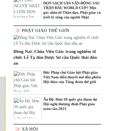
DỌN SẠCH SÂN VẬN ĐỘNG SAU
TRẬN ĐẤU WORLD CUP? Một
góc nhìn từ Thần đạo, Phật giáo và
triết lý sống của người Nhật
PHẬT GIÁO THẾ GIỚI
Đồng Nai: Chùa Viên Giác trang nghiêm tổ
chức Lễ Tạ đàn Dược Sư cầu Quốc thái dân
an
Đức Pháp chủ Giáo hội Phật giáo
Việt Nam diễn thuyết mở đầu phiên
Hội thảo của Tăng đoàn thế giới
Ấn Độ: Hơn 30 quốc gia tham dự
Hội nghị thượng đỉnh Phật giáo
toàn cầu 2023
XÃ HỘI