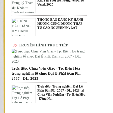
Khóa tu Tuổi trẻ hướng về Đại lễ
Vesak 2025
THÔNG BÁO ĐĂNG KÝ HÀNH
HƯƠNG CÚNG DƯỜNG THẬP
TỰ CAO NGUYÊN ĐÀ LẠT
TRUYỀN HÌNH TRỰC TIẾP
Trực tiếp: Chùa Viên Giác - Tp. Biên Hòa
trang nghiêm tổ chức Đại lễ Phật Đản PL.
2567 - DL. 2023
Trực tiếp: Trang nghiêm Đại Lễ
Phật Đản PL. 2567 - DL. 2023 tại
Chùa Viên Nghiêm - Tp. Biên Hòa
- Đồng Nai