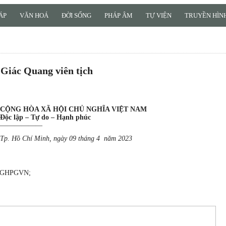
ÁP
VĂN HOÁ
ĐỜI SỐNG
PHÁP ÂM
TỰ VIỆN
TRUYỀN HÌNH
Giác Quang viên tịch
CỘNG HÒA XÃ HỘI CHỦ NGHĨA VIỆT NAM
Độc lập – Tự do – Hạnh phúc
——————
Tp. Hồ Chí Minh, ngày 09 tháng 4 năm 2023
sự GHPGVN;