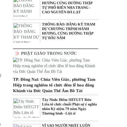
HƯƠNG CÚNG DƯỜNG THẬP
TỰ PHỐ BIỂN NHA TRANG -
CAO NGUYÊN ĐÀ LẠT
THÔNG BÁO: ĐĂNG KÝ THAM
DỰ CHƯƠNG TRÌNH HÀNH
HƯƠNG, CÚNG DƯỜNG THẬP
TỰ ĐẦU NĂM
PHẬT GIÁO TRONG NƯỚC
2
TP. Đồng Nai: Chùa Viên Giác, phường Tam
Hiệp trang nghiêm tổ chức đêm lễ hoa đăng
Khánh vía Đức Quán Thế Âm Bồ Tát
Tây Ninh: Điểm SHTGTT Bửu
Liên tổ chức chuỗi Phật sự ý nghĩa
nhân Kỷ niệm 79 năm Ngày
Thương binh - Liệt sĩ
n
VÌ SAO NGƯỜI NHẬT LUÔN