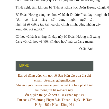
có lời nói và hành động quá khích gây mâu thuẫn với mọi người.
Thiết nghĩ, tính khí của bà Tiến sỹ Khoa học Đoàn Hương cũngkhô
Bà Đoàn Hương cũng nên học và hành lời đức Phật dạy trongkinh
“Ai có khả năng sử dụng ngôn ngữ tốt
lành thì sẽ không tạo tai họa cho chính mình, cũng không gây
xung đột với người.”
Có học và hành những lời dạy này bà Đoàn Hương mới xúng
đáng với cái học vị “tiến sĩ khoa học” mà bà đang mang.
Quần Anh
MENU
Bài vở đóng góp, xin gởi về Ban biên tập qua địa chỉ
email: btsenvang@gmail.com
Ghi rõ nguồn www.senvangonline.net khi bạn phát hành
lại thông tin từ website này.
Bản quyền thuộc về SVO. Designed by SVO
Trụ sở: 417/8 đường Phạm Văn Thuận – Kp3 - P. Tam
Hiệp - Biên Hòa - Đồng Nai