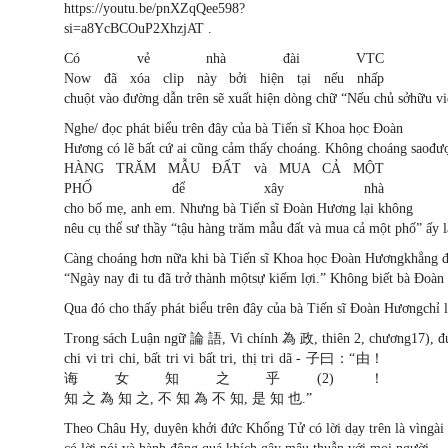
https://youtu.be/pnXZqQee598?
si=a8YcBCOuP2XhzjAT .
Có vẻ nhà đài VTC
Now đã xóa clip này bởi hiện tại nếu nhấp
chuột vào đường dẫn trên sẽ xuất hiện dòng chữ “Nếu chủ sởhữu vi
Nghe/ đọc phát biểu trên đây của bà Tiến sĩ Khoa học Đoàn
Hương có lẽ bất cứ ai cũng cảm thấy choáng. Không choáng saođược
HÀNG TRĂM MẪU ĐẤT và MUA CẢ MỘT
PHỐ để xây nhà
cho bố mẹ, anh em. Nhưng bà Tiến sĩ Đoàn Hương lại không
nêu cụ thể sư thầy “tậu hàng trăm mẫu đất và mua cả một phố” ấy là
Càng choáng hơn nữa khi bà Tiến sĩ Khoa học Đoàn Hươngkhẳng đ
“Ngày nay đi tu đã trở thành mộtsự kiếm lợi.” Không biết bà Đoàn 
Qua đó cho thấy phát biểu trên đây của bà Tiến sĩ Đoàn Hươngchỉ là
Trong sách Luận ngữ 論 語, Vi chính 為 政, thiên 2, chương17), đức K
chi vi tri chi, bất tri vi bất tri, thị tri dã - 子曰：“由！
诲女知之乎(2)！
知 之 為 知 之, 不 知 為 不 知, 是 知 也.”
Theo Châu Hy, duyên khởi đức Khổng Tử có lời dạy trên là vìngài