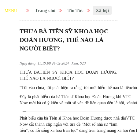
Trang chủ
Tin Tức
Xã hội
MENU
THƯA BÀ TIẾN SỸ KHOA HỌC
ĐOÀN HƯƠNG, THẾ NÀO LÀ
NGƯỜI BIẾT?
Ngày đăng: 11:19:08 24-02-2024 . Xem: 929
THƯA BÀTIẾN SỸ KHOA HỌC ĐOÀN HƯƠNG,
THẾ NÀO LÀ NGƯỜI BIẾT?
“Tôi vào chùa, tôi phát hiện ra rằng, tôi mới hiểu thế nào là ti
Đây là phát biểu của bà Tiến sĩ Khoa học Đoàn Hương khi VTC
Now mời bà có ý kiến về một số vấn đề liên quan đến lễ hội, vănhóa
Phát biểu của bà Tiến sĩ Khoa học Đoàn Hương được nhà đàiVTC
Now cắt thành clip ngắn với tựa đề “Một số nhà sư “làm
tiền”, có lối sống xa hoa trần tục” đăng trên trang mạng xã hộiYo