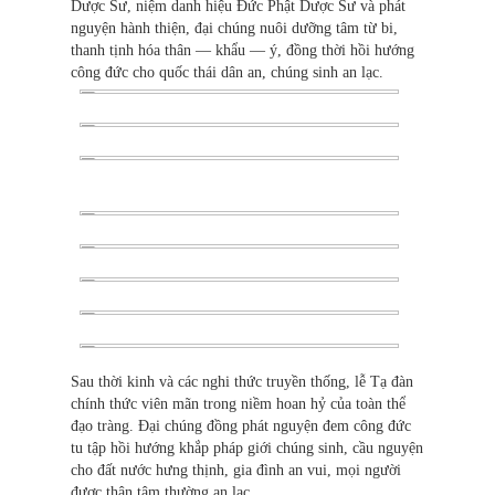
Dược Sư, niệm danh hiệu Đức Phật Dược Sư và phát
nguyện hành thiện, đại chúng nuôi dưỡng tâm từ bi,
thanh tịnh hóa thân — khẩu — ý, đồng thời hồi hướng
công đức cho quốc thái dân an, chúng sinh an lạc.
Sau thời kinh và các nghi thức truyền thống, lễ Tạ đàn
chính thức viên mãn trong niềm hoan hỷ của toàn thể
đạo tràng. Đại chúng đồng phát nguyện đem công đức
tu tập hồi hướng khắp pháp giới chúng sinh, cầu nguyện
cho đất nước hưng thịnh, gia đình an vui, mọi người
được thân tâm thường an lạc.