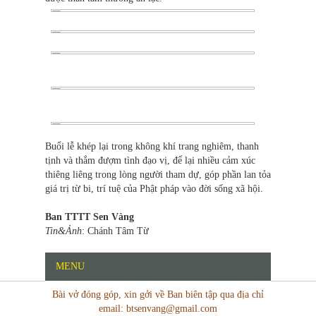
Buổi lễ khép lại trong không khí trang nghiêm, thanh
tịnh và thắm đượm tình đạo vị, để lại nhiều cảm xúc
thiêng liêng trong lòng người tham dự, góp phần lan tỏa
giá trị từ bi, trí tuệ của Phật pháp vào đời sống xã hội.
Ban TTTT Sen Vàng
Tin&Ảnh
: Chánh Tâm Từ
MENU
Bài vở đóng góp, xin gởi về Ban biên tập qua địa chỉ
email: btsenvang@gmail.com