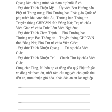
Quang lâm chứng minh và tham dự buổi lễ có:
- Đại đức Thích Thiện Mỹ — Ủy viên Ban Hướng dẫn
Phật tử Trung ương; Phó Trưởng ban Phật giáo Quốc tế
phụ trách khu vực châu Âu; Trưởng ban Thông tin –
Truyền thông GHPGVN tỉnh Đồng Nai; Trụ trì chùa
Viên Giác và chùa Trúc Lâm Viên Nghiêm;
- Đại đức Thích Chơn Thịnh — Phó Trưởng ban
Thường trực Ban Thông tin – Truyền thông GHPGVN
tỉnh Đồng Nai; Phó Trụ trì chùa Viên Giác;
- Đại đức Thích Nhuận Quang — Tri sự chùa Viên
Giác;
- Đại đức Thích Nhuận Trí — Chánh Thư ký chùa Viên
Giác;
Cùng chư Tăng, Ni bổn tự và đông đảo quý Phật tử gần
xa đồng về tham dự, nhất tâm cầu nguyện cho quốc thái
dân an, mưa thuận gió hòa, nhân dân an cư lạc nghiệp.