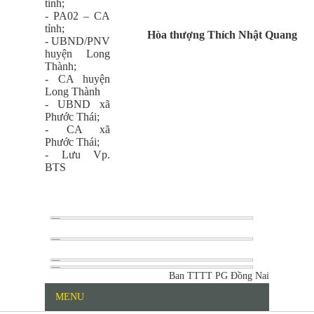
tỉnh;
- PA02 – CA
tỉnh;
Hòa thượng Thích Nhật Quang
- UBND/PNV
huyện Long
Thành;
- CA huyện
Long Thành
- UBND xã
Phước Thái;
- CA xã
Phước Thái;
- Lưu Vp.
BTS
Ban TTTT PG Đồng Nai
MENU