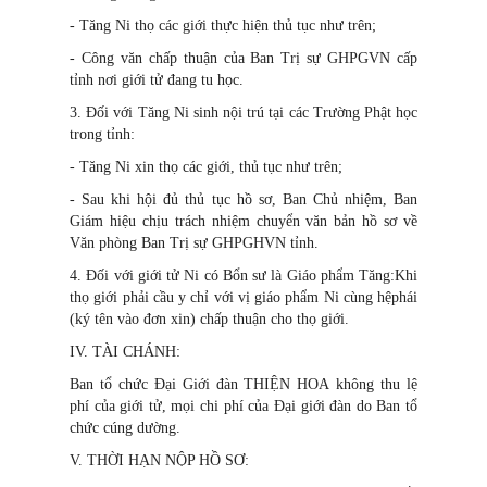
- Tăng Ni thọ các giới thực hiện thủ tục như trên;
- Công văn chấp thuận của Ban Trị sự GHPGVN cấp
tỉnh nơi giới tử đang tu học.
3. Đối với Tăng Ni sinh nội trú tại các Trường Phật học
trong tỉnh:
- Tăng Ni xin thọ các giới, thủ tục như trên;
- Sau khi hội đủ thủ tục hồ sơ, Ban Chủ nhiệm, Ban
Giám hiệu chịu trách nhiệm chuyển văn bản hồ sơ về
Văn phòng Ban Trị sự GHPGHVN tỉnh.
4. Đối với giới tử Ni có Bổn sư là Giáo phẩm Tăng:Khi
thọ giới phải cầu y chỉ với vị giáo phẩm Ni cùng hệphái
(ký tên vào đơn xin) chấp thuận cho thọ giới.
IV. TÀI CHÁNH:
Ban tổ chức Đại Giới đàn THIỆN HOA không thu lệ
phí của giới tử, mọi chi phí của Đại giới đàn do Ban tổ
chức cúng dường.
V. THỜI HẠN NỘP HỒ SƠ: