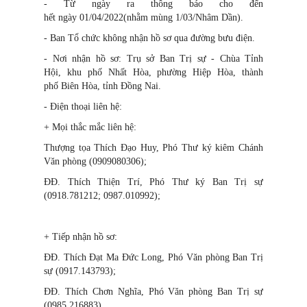
- Từ ngày ra thông báo cho đến
hết ngày 01/04/2022(nhằm mùng 1/03/Nhâm Dần).
- Ban Tổ chức không nhận hồ sơ qua đường bưu điện.
- Nơi nhận hồ sơ: Trụ sở Ban Trị sự - Chùa Tỉnh
Hội, khu phố Nhất Hòa, phường Hiệp Hòa, thành
phố Biên Hòa, tỉnh Đồng Nai.
- Điện thoại liên hệ:
+ Mọi thắc mắc liên hệ:
Thượng tọa Thích Đạo Huy, Phó Thư ký kiêm Chánh
Văn phòng (0909080306);
ĐĐ. Thích Thiện Trí, Phó Thư ký Ban Trị sự
(0918.781212; 0987.010992);
+ Tiếp nhận hồ sơ:
ĐĐ. Thích Đạt Ma Đức Long, Phó Văn phòng Ban Trị
sự (0917.143793);
ĐĐ. Thích Chơn Nghĩa, Phó Văn phòng Ban Trị sự
(0985.216883).