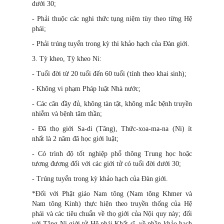
dưới 30;
- Phải thuộc các nghi thức tụng niệm tùy theo từng Hệ
phái;
- Phải trúng tuyển trong kỳ thi khảo hạch của Đàn giới.
3. Tỳ kheo, Tỳ kheo Ni:
- Tuổi đời từ 20 tuổi đến 60 tuổi (tính theo khai sinh);
- Không vi phạm Pháp luật Nhà nước;
- Các căn đầy đủ, không tàn tật, không mắc bệnh truyền
nhiễm và bệnh tâm thần;
- Đã thọ giới Sa-di (Tăng), Thức-xoa-ma-na (Ni) ít
nhất là 2 năm đã học giới luật;
- Có trình độ tốt nghiệp phổ thông Trung học hoặc
tương đương đối với các giới tử có tuổi đời dưới 30;
- Trúng tuyển trong kỳ khảo hạch của Đàn giới.
*Đối với Phật giáo Nam tông (Nam tông Khmer và
Nam tông Kinh) thực hiện theo truyền thống của Hệ
phái và các tiêu chuẩn về thọ giới của Nội quy này; đối
với Tăng Ni giới tử Hệ phái Khất sĩ, về phần khảo hạch