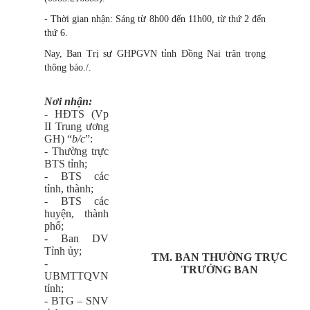
- Thời gian nhận: Sáng từ 8h00 đến 11h00, từ thứ 2 đến
thứ 6.
Nay, Ban Trị sự GHPGVN tỉnh Đồng Nai trân trọng
thông báo./.
Nơi nhận:
- HĐTS (Vp
II Trung ương
GH) “
b/c
”:
- Thường trực
BTS tỉnh;
- BTS các
tỉnh, thành;
- BTS các
huyện, thành
phố;
- Ban DV
Tỉnh ủy;
TM. BAN THƯỜNG TRỰC
-
TRƯỞNG BAN
UBMTTQVN
tỉnh;
- BTG – SNV