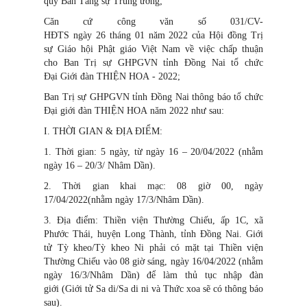
quy Ban Tăng sự Trung ương;
Căn cứ công văn số 031/CV-
HĐTS ngày 26 tháng 01 năm 2022 của Hội đồng Trị
sự Giáo hội Phật giáo Việt Nam về việc chấp thuận
cho Ban Trị sự GHPGVN tỉnh Đồng Nai tổ chức
Đại Giới đàn THIỆN HOA - 2022;
Ban Trị sự GHPGVN tỉnh Đồng Nai thông báo tổ chức
Đại giới đàn THIỆN HOA năm 2022 như sau:
I. THỜI GIAN & ĐỊA ĐIỂM:
1. Thời gian: 5 ngày, từ ngày 16 – 20/04/2022 (nhằm
ngày 16 – 20/3/ Nhâm Dần).
2. Thời gian khai mạc: 08 giờ 00, ngày
17/04/2022(nhằm ngày 17/3/Nhâm Dần).
3. Địa điểm: Thiền viện Thường Chiếu, ấp 1C, xã
Phước Thái, huyện Long Thành, tỉnh Đồng Nai. Giới
tử Tỳ kheo/Tỳ kheo Ni phải có mặt tại Thiền viện
Thường Chiếu vào 08 giờ sáng, ngày 16/04/2022 (nhằm
ngày 16/3/Nhâm Dần) để làm thủ tục nhập đàn
giới (Giới tử Sa di/Sa di ni và Thức xoa sẽ có thông báo
sau).