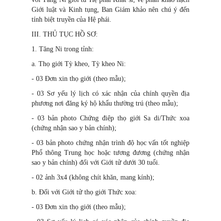
Giới luật và Kinh tụng, Ban Giám khảo nên chú ý đến
tính biệt truyền của Hệ phái.
III. THỦ TỤC HỒ SƠ:
1. Tăng Ni trong tỉnh:
a. Thọ giới Tỳ kheo, Tỳ kheo Ni:
- 03 Đơn xin thọ giới (theo mẫu);
- 03 Sơ yếu lý lịch có xác nhận của chính quyền địa
phương nơi đăng ký hộ khẩu thường trú (theo mẫu);
- 03 bản photo Chứng điệp thọ giới Sa di/Thức xoa
(chứng nhận sao y bản chính);
- 03 bản photo chứng nhận trình độ học vấn tốt nghiệp
Phổ thông Trung học hoặc tương đương (chứng nhận
sao y bản chính) đối với Giới tử dưới 30 tuổi.
- 02 ảnh 3x4 (không chít khăn, mang kính);
b. Đối với Giới tử thọ giới Thức xoa:
- 03 Đơn xin thọ giới (theo mẫu);