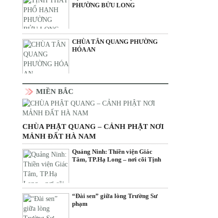
PHƯỜNG BỬU LONG
CHÙA TÂN QUANG PHƯỜNG
HÓA AN
MIỀN BẮC
CHÙA PHẬT QUANG – CẢNH PHẬT NƠI
MẢNH ĐẤT HÀ NAM
Quảng Ninh: Thiền viện Giác
Tâm, TP.Hạ Long – nơi cõi Tịnh
“Đài sen” giữa lòng Trường Sư
phạm