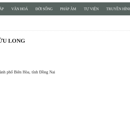
ÁP
VĂN HOÁ
ĐỜI SỐNG
PHÁP ÂM
TỰ VIỆN
TRUYỀN HÌNH
ỬU LONG
ành phố Biên Hòa, tỉnh Đồng Nai