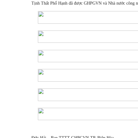
Tịnh Thất Phổ Hạnh đã được GHPGVN và Nhà nước công n
Đức Hải – Ban TTTT GHPGVN TP. Biên Hòa