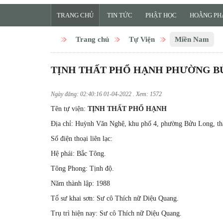
TRANG CHỦ
TIN TỨC
PHẬT HỌC
HOẰNG PH
Trang chủ
Tự Viện
Miền Nam
TỊNH THẤT PHỔ HẠNH PHƯỜNG B
Ngày đăng: 02:40:16 01-04-2022 . Xem: 1572
Tên tự viện:
TỊNH THẤT PHỔ HẠNH
Địa chỉ: Huỳnh Văn Nghệ, khu phố 4, phường Bửu Long, th
Số điện thoại liên lạc:
Hệ phái: Bắc Tông.
Tông Phong: Tịnh độ.
Năm thành lập: 1988
Tổ sư khai sơn: Sư cô Thích nữ Diệu Quang.
Trụ trì hiện nay: Sư cô Thích nữ Diệu Quang.