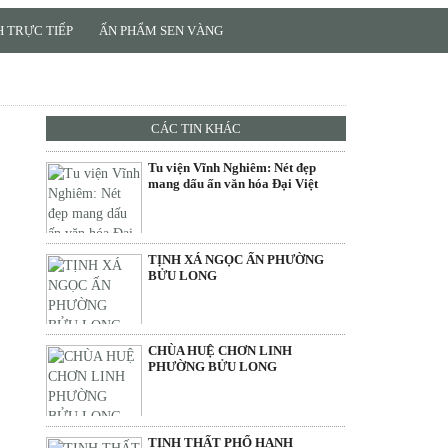
 TRỰC TIẾP
ẤN PHẨM SEN VÀNG
CÁC TIN KHÁC
Tu viện Vĩnh Nghiêm: Nét đẹp
mang dấu ấn văn hóa Đại Việt
TỊNH XÁ NGỌC ẤN PHƯỜNG
BỬU LONG
CHÙA HUỆ CHƠN LINH
PHƯỜNG BỬU LONG
TỊNH THẤT PHỔ HẠNH