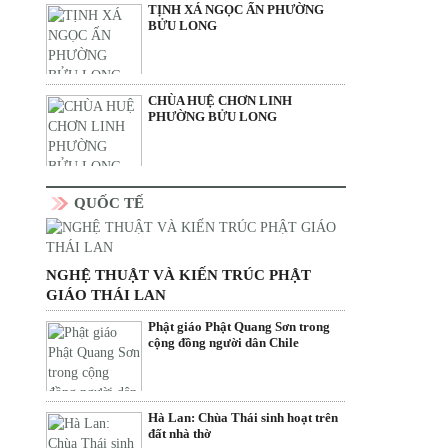
TỊNH XÁ NGỌC ẤN PHƯỜNG
BỬU LONG
CHÙA HUỆ CHƠN LINH
PHƯỜNG BỬU LONG
QUỐC TẾ
NGHỆ THUẬT VÀ KIẾN TRÚC PHẬT
GIÁO THÁI LAN
Phật giáo Phật Quang Sơn trong
cộng đồng người dân Chile
Hà Lan: Chùa Thái sinh hoạt trên
đất nhà thờ