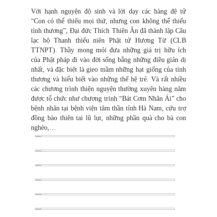
Với hạnh nguyện độ sinh và lời dạy các hàng đệ tử
“Con có thể thiếu mọi thứ, nhưng con không thể thiếu
tình thương”, Đại đức Thích Thiên Ân đã thành lập Câu
lạc bộ Thanh thiếu niên Phật tử Hương Từ (CLB
TTNPT). Thầy mong mỏi đưa những giá trị hữu ích
của Phật pháp đi vào đời sống bằng những điều giản dị
nhất, và đặc biệt là gieo mầm những hạt giống của tình
thương và hiểu biết vào những thế hệ trẻ. Và rất nhiều
các chương trình thiện nguyện thường xuyên hàng năm
được tổ chức như chương trình “Bát Cơm Nhân Ái” cho
bệnh nhân tại bệnh viện tâm thần tỉnh Hà Nam, cứu trợ
đồng bào thiên tai lũ lụt, những phần quà cho bà con
nghèo,…