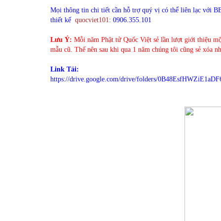
Mọi thông tin chi tiết cần hỗ trợ quý vị có thể liên lạc với
thiết kế
quocviet101
: 0906.355.101
Lưu Ý:
Mỗi năm Phật tử Quốc Việt sẻ lần lượt giới thiệu mộ
mẫu cũ. Thế nên sau khi qua 1 năm chúng tôi cũng sẻ xóa n
Link Tải:
https://drive.google.com/drive/folders/0B48EsfHWZiE1a