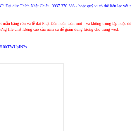
 BBT: Đại đức Thích Nhật Chiếu 0937.370.386 - hoặc quý vị có thể liên lạc với 
t mẫu băng rôn và lễ đài Phật Đản hoàn toàn mới - và không trùng lặp hoặc dù
hững file chất lượng cao của năm cũ để giảm dung lượng cho trang wed.
DF6U0tTWUpIN2s