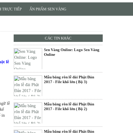
 TRỰC TIẾP
ẤN PHẨM SEN VÀNG
CÁC TIN KHÁC
Sen Vàng Online: Logo Sen Vàng
Online
ột lễ
Mẫu băng rôn lễ đài Phật Đản
2017 - File khổ lớn ( Bộ 3)
ngữ lễ
Mẫu băng rôn lễ đài Phật Đản
2017 - File khổ lớn ( Bộ 2)
 kế
 in
Mẫu băng rôn lễ đài Phật Đản