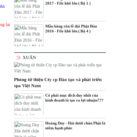
2017 - File khổ lớn ( Bộ 1 )
nhà
ng lại
Mẫu băng rôn lễ đài Phật Đản
2016 - File khổ lớn ( Bộ 4 )
XUÂN
Phòng từ thiện Cty cp Đào tạo và phát triển
spa Việt Nam
Có phải mục đích duy nhất của
kinh doanh là tạo ra lợi nhuận???
Hoàng Duy - Hát dưới chân Phật là
niềm hạnh phúc