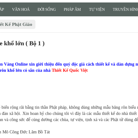
ÁP
VĂN HOÁ
ĐỜI SỐNG
PHÁP ÂM
TỰ VIỆN
TRUYỀN HÌNH
ết Kế Phật Giáo
 khổ lớn ( Bộ 1 )
Vàng Online xin giới thiệu đến quý độc giả cách thiết kế và dàn dựng m
rôn khổ lớn có sẳn của nhà
Thiết Kế Quốc Việt
 biến rộng rãi bằng tin thần Phật pháp, không dùng những mẫu băng rôn biểu 
n đàn xã hội. Xin hoan hỷ cho chúng tôi vì đây là các mẫu thiết kế do nhà thiết
an và công sức để cúng dường các chùa, tự viện, tịnh xá và các Phật tử dùng để
 Mô Công Đức Lâm Bồ Tát