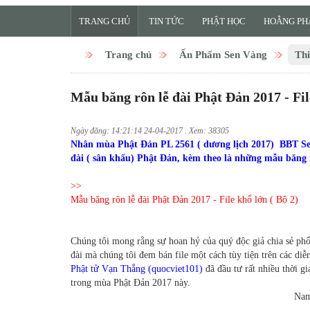
TRANG CHỦ
TIN TỨC
PHẬT HỌC
HOẰNG PH
Trang chủ
Ấn Phẩm Sen Vàng
Thi
Mẫu băng rôn lễ đài Phật Đản 2017 - File
Ngày đăng: 14:21:14 24-04-2017 . Xem: 38305
Nhân mùa Phật Đản PL 2561 ( dương lịch 2017) BBT Sen 
đài ( sân khấu) Phật Đản, kèm theo là những mẫu băng 
>>
Mẫu băng rôn lễ đài Phật Đản 2017 - File khổ lớn ( Bộ 2)
Chúng tôi mong rằng sự hoan hỷ của quý độc giả chia sẻ phổ
đài mà chúng tôi đem bán file một cách tùy tiện trên các diễ
Phật tử Vạn Thắng (quocviet101)
đã đầu tư rất nhiều thời gi
trong mùa Phật Đản 2017 này.
Nam