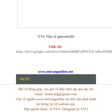
NTK Phật tử
quocviet101
Link tải:
https://drive.google.com/drive/folders/0B48EsfHWZiE1a0hzSE
www.senvangonline.net
MENU
Bài vở đóng góp, xin gởi về Ban biên tập qua địa chỉ
email: btsenvang@gmail.com
Ghi rõ nguồn www.senvangonline.net khi bạn phát hành
lại thông tin từ website này.
Bản quyền thuộc về SVO. Designed by SVO