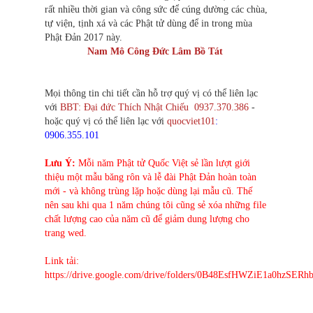
rất nhiều thời gian và công sức để cúng dường các chùa,
tự viện, tịnh xá và các Phật tử dùng để in trong mùa
Phật Đản 2017 này.
Nam Mô Công Đức Lâm Bồ Tát
Mọi thông tin chi tiết cần hỗ trợ quý vị có thể liên lạc
với
BBT: Đại đức Thích Nhật Chiếu 0937.370.386
-
hoặc quý vị có thể liên lạc với
quocviet101
:
0906.355.101
Lưu Ý:
Mỗi năm Phật tử Quốc Việt sẻ lần lượt giới
thiệu một mẫu băng rôn và lễ đài Phật Đản hoàn toàn
mới - và không trùng lặp hoặc dùng lại mẫu cũ. Thế
nên sau khi qua 1 năm chúng tôi cũng sẻ xóa những file
chất lượng cao của năm cũ để giảm dung lượng cho
trang wed.
Link tải:
https://drive.google.com/drive/folders/0B48EsfHWZiE1a0hzSE