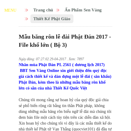
Trang chủ
Ấn Phẩm Sen Vàng
MENU
Thiết Kế Phật Giáo
Mẫu băng rôn lễ đài Phật Đản 2017 -
File khổ lớn ( Bộ 3)
Ngày đăng: 07:27:02 29-04-2017 . Xem: 7897
Nhân mùa Phật Đản PL 2561 ( dương lịch 2017)
BBT Sen Vàng Online xin giới thiệu đến quý độc
giả cách thiết kế và dàn dựng một lễ đài ( sân khấu)
Phật Đản, kèm theo là những mẫu băng rôn khổ
lớn có sẳn của nhà Thiết Kế Quốc Việt
Chúng tôi mong rằng sự hoan hỷ của quý độc giả chia
sẻ phổ biến rộng rãi bằng tin thần Phật pháp, không
dùng những mẫu băng rôn biểu ngữ lễ đài mà chúng tôi
đem bán file một cách tùy tiện trên các diễn đàn xã hội.
Xin hoan hỷ cho chúng tôi vì đây là các mẫu thiết kế do
nhà thiết kế Phật tử Vạn Thắng (quocviet101) đã đầu tư