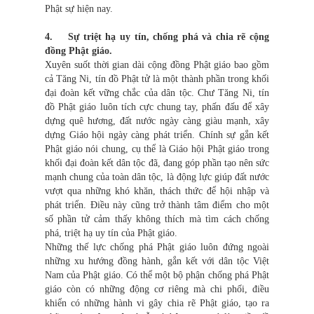
Phật sự hiện nay.
4. Sự triệt hạ uy tín, chống phá và chia rẽ cộng
đồng Phật giáo.
Xuyên suốt thời gian dài cộng đồng Phật giáo bao gồm
cả Tăng Ni, tín đồ Phật tử là một thành phần trong khối
đại đoàn kết vững chắc của dân tộc. Chư Tăng Ni, tín
đồ Phật giáo luôn tích cực chung tay, phấn đấu để xây
dựng quê hương, đất nước ngày càng giàu mạnh, xây
dựng Giáo hội ngày càng phát triển. Chính sự gắn kết
Phật giáo nói chung, cụ thể là Giáo hội Phật giáo trong
khối đại đoàn kết dân tộc đã, đang góp phần tạo nên sức
mạnh chung của toàn dân tộc, là động lực giúp đất nước
vượt qua những khó khăn, thách thức để hội nhập và
phát triển. Điều này cũng trở thành tâm điểm cho một
số phần tử cảm thấy không thích mà tìm cách chống
phá, triệt hạ uy tín của Phật giáo.
Những thế lực chống phá Phật giáo luôn đứng ngoài
những xu hướng đồng hành, gắn kết với dân tộc Việt
Nam của Phật giáo. Có thể một bộ phận chống phá Phật
giáo còn có những động cơ riêng mà chi phối, điều
khiển có những hành vi gây chia rẽ Phật giáo, tạo ra