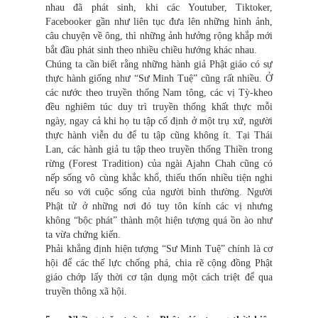
nhau đã phát sinh, khi các Youtuber, Tiktoker,
Facebooker gần như liên tục đưa lên những hình ảnh,
câu chuyện về ông, thì những ảnh hưởng rộng khắp mới
bắt đầu phát sinh theo nhiều chiều hướng khác nhau.
Chúng ta cần biết rằng những hành giả Phật giáo có sự
thực hành giống như “Sư Minh Tuệ” cũng rất nhiều. Ở
các nước theo truyền thống Nam tông, các vị Tỳ-kheo
đều nghiêm túc duy trì truyền thống khất thực mỗi
ngày, ngay cả khi họ tu tập cố định ở một trụ xứ, người
thực hành viễn du để tu tập cũng không ít. Tại Thái
Lan, các hành giả tu tập theo truyền thống Thiền trong
rừng (Forest Tradition) của ngài Ajahn Chah cũng có
nếp sống vô cùng khắc khổ, thiếu thốn nhiều tiện nghi
nếu so với cuộc sống của người bình thường. Người
Phật tử ở những nơi đó tuy tôn kính các vị nhưng
không “bộc phát” thành một hiện tượng quá ồn ào như
ta vừa chứng kiến.
Phải khẳng định hiện tượng “Sư Minh Tuệ” chính là cơ
hội để các thế lực chống phá, chia rẽ cộng đồng Phật
giáo chớp lấy thời cơ tận dụng một cách triệt để qua
truyền thông xã hội.