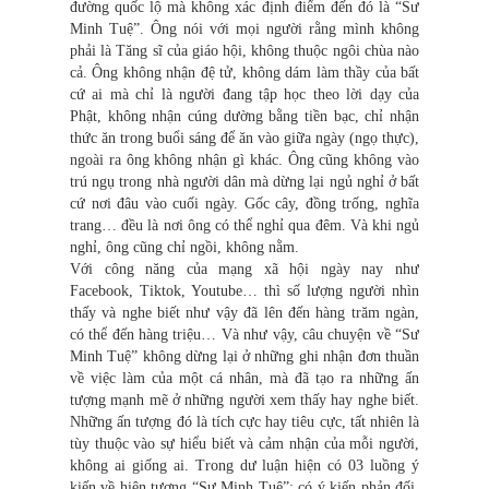
đường quốc lộ mà không xác định điểm đến đó là “Sư
Minh Tuệ”. Ông nói với mọi người rằng mình không
phải là Tăng sĩ của giáo hội, không thuộc ngôi chùa nào
cả. Ông không nhận đệ tử, không dám làm thầy của bất
cứ ai mà chỉ là người đang tập học theo lời dạy của
Phật, không nhận cúng dường bằng tiền bạc, chỉ nhận
thức ăn trong buổi sáng để ăn vào giữa ngày (ngọ thực),
ngoài ra ông không nhận gì khác. Ông cũng không vào
trú ngụ trong nhà người dân mà dừng lại ngủ nghỉ ở bất
cứ nơi đâu vào cuối ngày. Gốc cây, đồng trống, nghĩa
trang… đều là nơi ông có thể nghỉ qua đêm. Và khi ngủ
nghỉ, ông cũng chỉ ngồi, không nằm.
Với công năng của mạng xã hội ngày nay như
Facebook, Tiktok, Youtube… thì số lượng người nhìn
thấy và nghe biết như vậy đã lên đến hàng trăm ngàn,
có thể đến hàng triệu… Và như vậy, câu chuyện về “Sư
Minh Tuệ” không dừng lại ở những ghi nhận đơn thuần
về việc làm của một cá nhân, mà đã tạo ra những ấn
tượng mạnh mẽ ở những người xem thấy hay nghe biết.
Những ấn tượng đó là tích cực hay tiêu cực, tất nhiên là
tùy thuộc vào sự hiểu biết và cảm nhận của mỗi người,
không ai giống ai. Trong dư luận hiện có 03 luồng ý
kiến về hiện tượng “Sư Minh Tuệ”: có ý kiến phản đối,