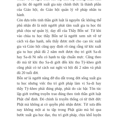
gia lúc đó người xuất gia này chính thức là thành phần
của Giáo hội, do Giáo hội quản lý về pháp nhân tu
hành.
Còn dựa trên tinh thần giới luật là nguyên tắc không thể
phủ nhận đó là một người phát tâm xuất gia tu học thì
phải chịu sự quản lý, dạy dỗ của Thầy Bổn sư. Từ khi
vào chùa tu học thầy Bổn sư là người xem xét về tư
cách và đạo hạnh, nếu thấy được mới cho cạo tóc xuất
gia và Giáo hội cũng quy định rõ ràng rằng từ khi xuất
gia tu học phải đủ 2 năm mới được thọ trì giới Sa-di
hay Sa-di Ni nếu có hạnh tu tập chuẩn mực. Cũng theo
đó mà từ khi thọ Sa-di giới đến khi thọ Tỳ-kheo giới
cũng phải có tư cách oai nghi và hội đủ 2 năm và phải
đủ 20 tuổi đời.
Bổn sư là người nâng đỡ dìu dắt trong đời sống xuất gia
tu học nhưng việc thọ trì giới pháp làm vị Sa-di hay
thầy Tỳ-kheo phải đúng pháp, phải do các bậc Tôn túc
lập giới trường truyền trao đúng theo tinh thần giới luật
Phật chế định. Đó chính là truyền thống có từ thời đức
Phật mà không ai có quyền phủ nhận được. Từ xưa đến
nay không một ai tu tập trong Phật giáo mà bỏ qua
bước xuất gia học đạo, thọ trì giới pháp, chịu khổ luyện