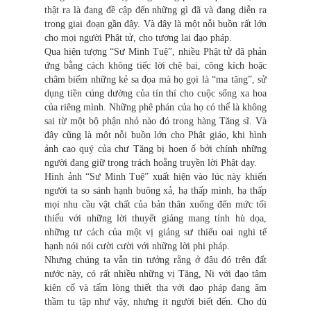
thật ra là đang đề cập đến những gì đã và đang diễn ra
trong giai đoạn gần đây. Và đây là một nỗi buồn rất lớn
cho mọi người Phật tử, cho tương lai đạo pháp.
Qua hiện tượng “Sư Minh Tuệ”, nhiều Phật tử đã phản
ứng bằng cách không tiếc lời chê bai, công kích hoặc
châm biếm những kẻ sa đọa mà họ gọi là “ma tăng”, sử
dụng tiền cúng dường của tín thí cho cuộc sống xa hoa
của riêng mình. Những phê phán của họ có thể là không
sai từ một bộ phận nhỏ nào đó trong hàng Tăng sĩ. Và
đây cũng là một nỗi buồn lớn cho Phật giáo, khi hình
ảnh cao quý của chư Tăng bị hoen ố bởi chính những
người đang giữ trọng trách hoằng truyền lời Phật dạy.
Hình ảnh “Sư Minh Tuệ” xuất hiện vào lúc này khiến
người ta so sánh hạnh buông xả, hạ thấp mình, hạ thấp
mọi nhu cầu vật chất của bản thân xuống đến mức tối
thiểu với những lời thuyết giảng mang tính hù dọa,
những tư cách của một vị giảng sư thiếu oai nghi tế
hạnh nói nói cười cười với những lời phi pháp.
Nhưng chúng ta vẫn tin tưởng rằng ở đâu đó trên đất
nước này, có rất nhiều những vị Tăng, Ni với đạo tâm
kiên cố và tấm lòng thiết tha với đạo pháp đang âm
thầm tu tập như vậy, nhưng ít người biết đến. Cho dù