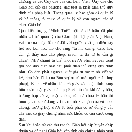
chương và các Quy chế của các Ban, Viện; Quy chế cho
Giáo hội cấp địa phương, đặc biệt là phải tuân thủ quy
định của pháp luật. Trong quản lý bao gồm cả quản lý
về hệ thống tổ chức và quản lý về con người của tổ
chức Giáo hội.
Qua hiện tượng “Minh Tuệ” một số dư luận đã phủ
nhận vai trò quản lý của Giáo hội Phật giáo Việt Nam,
vai trò của thầy Bổn sư đối với người xuất gia điều này
hết sức lệch lạc. Họ cho rằng “tu mà cần gì Giáo hội,
cần gì thầy nào cho phép, muốn tu thì tự tu cần gì
chùa”. Như chúng ta biết một người phát nguyện xuất
gia học đạo hiện nay đều phải tuân thủ đúng quy định
như: Có đơn phát nguyện xuất gia tự tay mình viết và
ký; đơn bảo lãnh của Bổn sư(trụ trì một ngôi chùa hợp
pháp); lý lịch về nhân thân; có giấy xác nhận tình trạng
hôn nhân hoặc giấy phán quyết của tòa án khi đã ly hôn;
trường hợp có vợ hoặc chồng rồi mà chưa ly hôn thì
buộc phải có sự đồng ý thuận tình xuất gia của vợ hoặc
chồng; trường hợp dưới 18 tuổi phải có sự đồng ý của
cha mẹ; có giấy chứng nhận sức khỏe, có căn cước công
dân.
Sau khi hoàn tất các thủ tục thì Giáo hội cấp huyện chấp
thuận và đề nghị Giáo hội cấp tỉnh cấp chứng nhận xuất