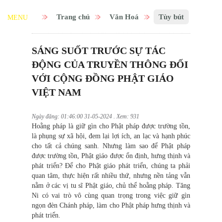
Trang chủ
Văn Hoá
Tùy bút
MENU
SÁNG SUỐT TRƯỚC SỰ TÁC
ĐỘNG CỦA TRUYỀN THÔNG ĐỐI
VỚI CỘNG ĐỒNG PHẬT GIÁO
VIỆT NAM
Ngày đăng: 01:46:00 31-05-2024 . Xem: 931
Hoằng pháp là giữ gìn cho Phật pháp được trường tồn,
là phụng sự xã hội, đem lại lợi ích, an lạc và hạnh phúc
cho tất cả chúng sanh. Nhưng làm sao để Phật pháp
được trường tồn, Phật giáo được ổn định, hưng thịnh và
phát triển? Để cho Phật giáo phát triển, chúng ta phải
quan tâm, thực hiện rất nhiều thứ, nhưng nền tảng vẫn
nằm ở các vị tu sĩ Phật giáo, chủ thể hoằng pháp. Tăng
Ni có vai trò vô cùng quan trọng trong việc giữ gìn
ngọn đèn Chánh pháp, làm cho Phật pháp hưng thịnh và
phát triển.