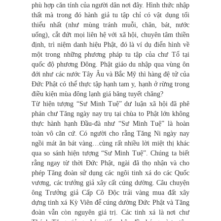
phù hợp căn tính của người dân nơi đây. Hình thức nhập
thất mà trong đó hành giả tu tập chỉ có vật dụng tối
thiểu nhất (như mùng tránh muỗi, chăn, bát, nước
uống), cắt đứt mọi liên hệ với xã hội, chuyên tâm thiền
định, trì niệm danh hiệu Phật, đó là ví dụ điển hình về
một trong những phương pháp tu tập của chư Tổ tại
quốc độ phương Đông. Phật giáo du nhập qua vùng ôn
đới như các nước Tây Âu và Bắc Mỹ thì hàng đệ tử của
Đức Phật có thể thực tập hạnh tam y, hạnh ở rừng trong
điều kiện mùa đông lạnh giá băng tuyết chăng?
Từ hiện tượng “Sư Minh Tuệ” dư luận xã hội đã phê
phán chư Tăng ngày nay trụ tại chùa to Phật lớn không
thực hành hạnh Đầu-đà như “Sư Minh Tuệ” là hoàn
toàn vô căn cứ. Có người cho rằng Tăng Ni ngày nay
ngồi mát ăn bát vàng…cùng rất nhiều lời miệt thị khác
qua so sánh hiện tượng “Sư Minh Tuệ”. Chúng ta biết
rằng ngay từ thời Đức Phật, ngài đã thọ nhận và cho
phép Tăng đoàn sử dụng các ngôi tinh xá do các Quốc
vương, các trưởng giả xây cất cúng dường. Câu chuyện
ông Trưởng giả Cấp Cô Độc trải vàng mua đất xây
dựng tinh xá Kỳ Viên để cúng dường Đức Phật và Tăng
đoàn vẫn còn nguyên giá trị. Các tinh xá là nơi chư