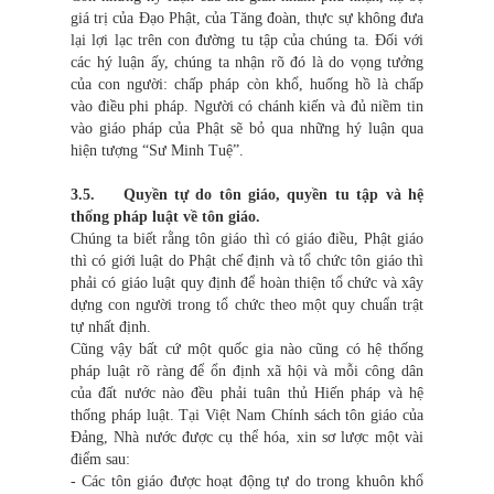
giá trị của Đạo Phật, của Tăng đoàn, thực sự không đưa
lại lợi lạc trên con đường tu tập của chúng ta. Đối với
các hý luận ấy, chúng ta nhận rõ đó là do vọng tưởng
của con người: chấp pháp còn khổ, huống hồ là chấp
vào điều phi pháp. Người có chánh kiến và đủ niềm tin
vào giáo pháp của Phật sẽ bỏ qua những hý luận qua
hiện tượng “Sư Minh Tuệ”.
3.5. Quyền tự do tôn giáo, quyền tu tập và hệ
thống pháp luật về tôn giáo.
Chúng ta biết rằng tôn giáo thì có giáo điều, Phật giáo
thì có giới luật do Phật chế định và tổ chức tôn giáo thì
phải có giáo luật quy định để hoàn thiện tổ chức và xây
dựng con người trong tổ chức theo một quy chuẩn trật
tự nhất định.
Cũng vậy bất cứ một quốc gia nào cũng có hệ thống
pháp luật rõ ràng để ổn định xã hội và mỗi công dân
của đất nước nào đều phải tuân thủ Hiến pháp và hệ
thống pháp luật. Tại Việt Nam Chính sách tôn giáo của
Đảng, Nhà nước được cụ thể hóa, xin sơ lược một vài
điểm sau:
- Các tôn giáo được hoạt động tự do trong khuôn khổ