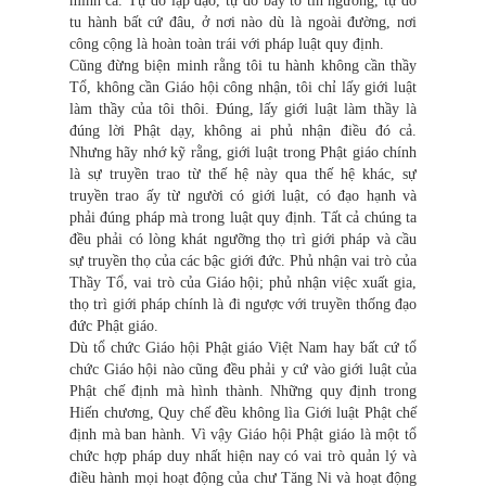
mình cả. Tự do lập đạo, tự do bày tỏ tín ngưỡng, tự do
tu hành bất cứ đâu, ở nơi nào dù là ngoài đường, nơi
công cộng là hoàn toàn trái với pháp luật quy định.
Cũng đừng biện minh rằng tôi tu hành không cần thầy
Tổ, không cần Giáo hội công nhận, tôi chỉ lấy giới luật
làm thầy của tôi thôi. Đúng, lấy giới luật làm thầy là
đúng lời Phật dạy, không ai phủ nhận điều đó cả.
Nhưng hãy nhớ kỹ rằng, giới luật trong Phật giáo chính
là sự truyền trao từ thế hệ này qua thế hệ khác, sự
truyền trao ấy từ người có giới luật, có đạo hạnh và
phải đúng pháp mà trong luật quy định. Tất cả chúng ta
đều phải có lòng khát ngưỡng thọ trì giới pháp và cầu
sự truyền thọ của các bậc giới đức. Phủ nhận vai trò của
Thầy Tổ, vai trò của Giáo hội; phủ nhận việc xuất gia,
thọ trì giới pháp chính là đi ngược với truyền thống đạo
đức Phật giáo.
Dù tổ chức Giáo hội Phật giáo Việt Nam hay bất cứ tổ
chức Giáo hội nào cũng đều phải y cứ vào giới luật của
Phật chế định mà hình thành. Những quy định trong
Hiến chương, Quy chế đều không lìa Giới luật Phật chế
định mà ban hành. Vì vậy Giáo hội Phật giáo là một tổ
chức hợp pháp duy nhất hiện nay có vai trò quản lý và
điều hành mọi hoạt động của chư Tăng Ni và hoạt động