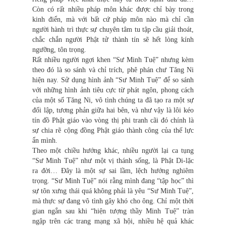
Còn có rất nhiều pháp môn khác được chỉ bày trong
kinh điển, mà với bất cứ pháp môn nào mà chỉ cần
người hành trì thực sự chuyên tâm tu tập cầu giải thoát,
chắc chắn người Phật tử thành tín sẽ hết lòng kính
ngưỡng, tôn trọng.
Rất nhiều người ngợi khen “Sư Minh Tuệ” nhưng kèm
theo đó là so sánh và chỉ trích, phê phán chư Tăng Ni
hiện nay. Sử dụng hình ảnh “Sư Minh Tuệ” để so sánh
với những hình ảnh tiêu cực từ phát ngôn, phong cách
của một số Tăng Ni, vô tình chúng ta đã tạo ra một sự
đối lập, tương phản giữa hai bên, và như vậy là lôi kéo
tín đồ Phật giáo vào vòng thị phi tranh cãi đó chính là
sự chia rẽ cộng đồng Phật giáo thành công của thế lực
ẩn mình.
Theo một chiều hướng khác, nhiều người lại ca tụng
“Sư Minh Tuệ” như một vị thánh sống, là Phật Di-lặc
ra đời… Đây là một sự sai lầm, lệch hướng nghiêm
trọng. “Sư Minh Tuệ” nói rằng mình đang “tập học” thì
sự tôn xưng thái quá không phải là yêu “Sư Minh Tuệ”,
mà thực sự đang vô tình gây khó cho ông. Chỉ một thời
gian ngắn sau khi “hiện tượng thầy Minh Tuệ” tràn
ngập trên các trang mạng xã hội, nhiều hệ quả khác