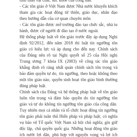
tinh thần vật chất, sức khỏe của công dân.
- Các tôn giáo ở Việt Nam được Nhà nước khuyến khích
tham gia các hoạt động từ thiện, giáo dục, nhân đạo
theo hướng dẫn của cơ quan chuyên môn.
- Các tôn giáo được mở trường đào tạo chức sắc, nhà tu
hành, được cử người đi đào tạo ở nước ngoài.
Hệ thống pháp luật về tôn giáo trước đây áp dụng Nghị
định 92/2012, đến năm 2018 thì luật tín ngưỡng tôn
giáo có hiệu lực và áp dụng cho đến nay. Chính sách
của Đảng nêu rõ tại Nghị quyết số 25 của Hội nghị
Trung ương 7 khóa IX (2003) về công tác tôn giáo
khẳng định rõ ràng nhất quán chính sách tôn trọng và
bảo đảm quyền tự do, tín ngưỡng, theo hoặc không theo
một tôn giáo nào, quyền sinh hoạt tôn giáo bình thường
đúng pháp luật.
Chính sách của Đảng và hệ thống pháp luật về tôn giáo
luôn tôn trọng và đảm bảo quyền do tín ngưỡng tôn
giáo và tự do không tín ngưỡng tôn giáo của công dân.
Tuy nhiên mọi cá nhân và tổ chức hoạt động tín ngưỡng
tôn giáo phải tuân thủ Hiến pháp và pháp luật; có nghĩa
vụ bảo vệ Tổ quốc Việt Nam xã hội chủ nghĩa; gìn giữ
độc lập, chủ quyền quốc gia. Những hoạt động tôn giáo
ích nước lợi dân, phù hợp với nguyện vọng và lợi ích