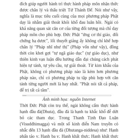
đích giúp người hành trì thực hành pháp môn nhận thức
được chân lý và thấu triệt Tứ Thánh Đế. Nói như vậy,
nghĩa là mục tiêu cuối cùng của mọi phương pháp Phật
dạy là nhằm giải thoát khỏi khổ đau luân hồi. Ngài có
khả năng quan sát căn cơ của từng đối tượng mà chỉ dạy
pháp môn cho phù hợp. Đức Phật “ứng cơ thí giáo, đối
chứng hạ dược”, lối thuyết giảng ấy không chỉ khế hợp
chân lý “Pháp nhĩ như thị” (Pháp vốn như vậy), đồng
thời còn khơi gợi “tự ngã giáo dục” (tự giáo dục), như
thiên kinh vạn luận đều hướng dẫn đại chúng cách phát
hiện tự tánh, tự yêu cầu, tự giải thoát. Từ kim khẩu của
Phật, không có phương pháp nào là kém hơn phương
pháp nào, chỉ có phương pháp tu tập phù hợp với căn
tánh từng người mới là hay nhất. “Phật nói tất cả pháp,
để trị tất cả tâm”.
Ảnh minh họa: nguồn Internet
Thời Đức Phật còn trụ thế, ngài không cấm thực hành
hạnh đầu đà(Dhuta), đầu đà là hạnh tu khắc khổ để dứt
bỏ các tham dục. Trong Thanh Tịnh Đạo Luận
(Visuddhimagga) và một số kinh điển Nam truyền có
nhắc đến 13 hạnh đầu đà (Dhutanga-niddesa) như: Hạnh
phấn tảo y; Hạnh ba y; Hạnh khất thực; Hạnh khất thực