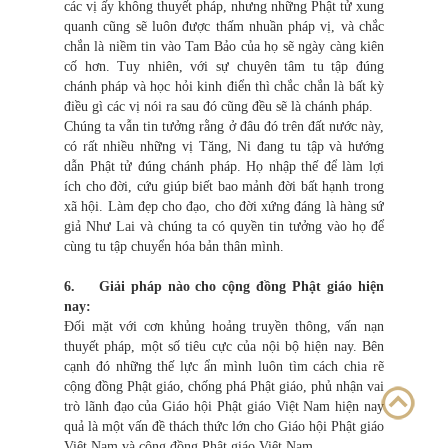
các vị ấy không thuyết pháp, nhưng những Phật tử xung
quanh cũng sẽ luôn được thấm nhuần pháp vị, và chắc
chắn là niềm tin vào Tam Bảo của họ sẽ ngày càng kiên
cố hơn. Tuy nhiên, với sự chuyên tâm tu tập đúng
chánh pháp và học hỏi kinh điển thì chắc chắn là bất kỳ
điều gì các vị nói ra sau đó cũng đều sẽ là chánh pháp.
Chúng ta vẫn tin tưởng rằng ở đâu đó trên đất nước này,
có rất nhiều những vị Tăng, Ni đang tu tập và hướng
dẫn Phật tử đúng chánh pháp. Họ nhập thế để làm lợi
ích cho đời, cứu giúp biết bao mảnh đời bất hạnh trong
xã hội. Làm đẹp cho đạo, cho đời xứng đáng là hàng sứ
giả Như Lai và chúng ta có quyền tin tưởng vào họ để
cùng tu tập chuyển hóa bản thân mình.
6. Giải pháp nào cho cộng đồng Phật giáo hiện
nay:
Đối mặt với cơn khủng hoảng truyền thông, vấn nạn
thuyết pháp, một số tiêu cực của nội bộ hiện nay. Bên
cạnh đó những thế lực ẩn mình luôn tìm cách chia rẽ
cộng đồng Phật giáo, chống phá Phật giáo, phủ nhận vai
trò lãnh đạo của Giáo hội Phật giáo Việt Nam hiện nay
quả là một vấn đề thách thức lớn cho Giáo hội Phật giáo
Việt Nam và cộng đồng Phật giáo Việt Nam.