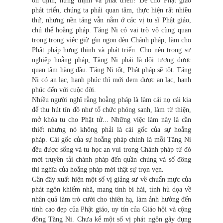
ổn định, hưng thịnh và phát triển? Để cho Phật giáo
phát triển, chúng ta phải quan tâm, thực hiện rất nhiều
thứ, nhưng nền tảng vẫn nằm ở các vị tu sĩ Phật giáo,
chủ thể hoằng pháp. Tăng Ni có vai trò vô cùng quan
trọng trong việc giữ gìn ngọn đèn Chánh pháp, làm cho
Phật pháp hưng thịnh và phát triển. Cho nên trong sự
nghiệp hoằng pháp, Tăng Ni phải là đối tượng được
quan tâm hàng đầu. Tăng Ni tốt, Phật pháp sẽ tốt. Tăng
Ni có an lạc, hạnh phúc thì mới đem được an lạc, hạnh
phúc đến với cuộc đời.
Nhiều người nghĩ rằng hoằng pháp là làm cái nọ cái kia
để thu hút tín đồ như tổ chức phóng sanh, làm từ thiện,
mở khóa tu cho Phật tử... Những việc làm này là cần
thiết nhưng nó không phải là cái gốc của sự hoằng
pháp. Cái gốc của sự hoằng pháp chính là mỗi Tăng Ni
đều được sống và tu học an vui trong Chánh pháp từ đó
mới truyền tải chánh pháp đến quần chúng và số đông
thì nghĩa của hoằng pháp mới thật sự trọn vẹn.
Gần đây xuất hiện một số vị giảng sư về chuẩn mực của
phát ngôn khiếm nhã, mang tính bi hài, tính hù dọa về
nhân quả làm trò cười cho thiên hạ, làm ảnh hưởng đến
tính cao đẹp của Phật giáo, uy tín của Giáo hội và cộng
đồng Tăng Ni. Chưa kể một số vị phát ngôn gây đụng