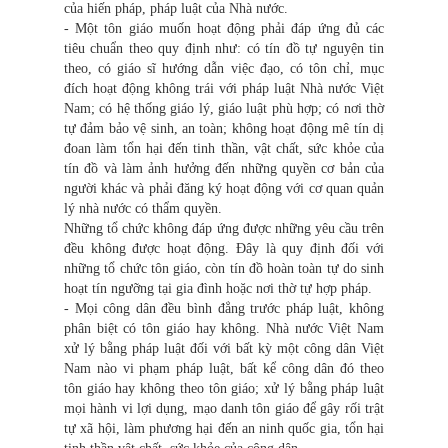
của hiến pháp, pháp luật của Nhà nước.
- Một tôn giáo muốn hoạt động phải đáp ứng đủ các
tiêu chuẩn theo quy định như: có tín đồ tự nguyện tin
theo, có giáo sĩ hướng dẫn việc đạo, có tôn chỉ, mục
đích hoạt động không trái với pháp luật Nhà nước Việt
Nam; có hệ thống giáo lý, giáo luật phù hợp; có nơi thờ
tự đảm bảo vệ sinh, an toàn; không hoạt động mê tín dị
đoan làm tổn hại đến tinh thần, vật chất, sức khỏe của
tín đồ và làm ảnh hưởng đến những quyền cơ bản của
người khác và phải đăng ký hoạt động với cơ quan quản
lý nhà nước có thẩm quyền.
Những tổ chức không đáp ứng được những yêu cầu trên
đều không được hoạt động. Đây là quy định đối với
những tổ chức tôn giáo, còn tín đồ hoàn toàn tự do sinh
hoạt tín ngưỡng tại gia đình hoặc nơi thờ tự hợp pháp.
- Mọi công dân đều bình đẳng trước pháp luật, không
phân biệt có tôn giáo hay không. Nhà nước Việt Nam
xử lý bằng pháp luật đối với bất kỳ một công dân Việt
Nam nào vi phạm pháp luật, bất kể công dân đó theo
tôn giáo hay không theo tôn giáo; xử lý bằng pháp luật
mọi hành vi lợi dụng, mạo danh tôn giáo để gây rối trật
tự xã hội, làm phương hại đến an ninh quốc gia, tổn hại