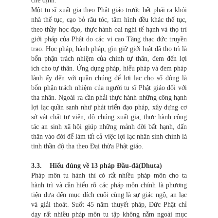
chế định.
Một tu sĩ xuất gia theo Phật giáo trước hết phải ra khỏi
nhà thế tục, cạo bỏ râu tóc, tâm hình đều khác thế tục,
theo thầy học đạo, thực hành oai nghi tế hạnh và thọ trì
giới pháp của Phật do các vị cao Tăng thạc đức truyền
trao. Học pháp, hành pháp, gìn giữ giới luật đã thọ trì là
bổn phận trách nhiệm của chính tự thân, đem đến lợi
ích cho tự thân. Ứng dụng pháp, hiểu pháp và đem pháp
lành ấy đến với quần chúng để lợi lạc cho số đông là
bổn phận trách nhiệm của người tu sĩ Phật giáo đối với
tha nhân. Ngoài ra cần phải thực hành những công hạnh
lợi lạc quần sanh như phát triển đạo pháp, xây dựng cơ
sở vật chất tự viện, độ chúng xuất gia, thực hành công
tác an sinh xã hội giúp những mảnh đời bất hạnh, dấn
thân vào đời để làm tất cả việc lợi lạc nhân sinh chính là
tinh thần độ tha theo Đại thừa Phật giáo.
3.3. Hiểu đúng về 13 pháp Đầu-đà(Dhuta)
Pháp môn tu hành thì có rất nhiều pháp môn cho ta
hành trì và cần hiểu rõ các pháp môn chính là phương
tiện đưa đến mục đích cuối cùng là sự giác ngộ, an lạc
và giải thoát. Suốt 45 năm thuyết pháp, Đức Phật chỉ
dạy rất nhiều pháp môn tu tập không nằm ngoài mục