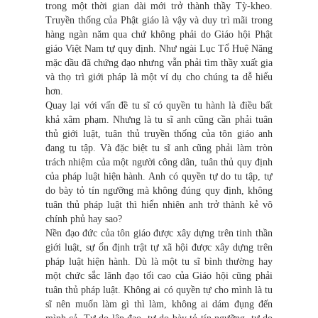
trong một thời gian dài mới trở thành thầy Tỳ-kheo.
Truyền thống của Phật giáo là vậy và duy trì mãi trong
hàng ngàn năm qua chứ không phải do Giáo hội Phật
giáo Việt Nam tự quy định. Như ngài Lục Tổ Huệ Năng
mặc dầu đã chứng đạo nhưng vẫn phải tìm thầy xuất gia
và thọ trì giới pháp là một ví dụ cho chúng ta dễ hiểu
hơn.
Quay lại với vấn đề tu sĩ có quyền tu hành là điều bất
khả xâm phạm. Nhưng là tu sĩ anh cũng cần phải tuân
thủ giới luật, tuân thủ truyền thống của tôn giáo anh
đang tu tập. Và đặc biệt tu sĩ anh cũng phải làm tròn
trách nhiệm của một người công dân, tuân thủ quy định
của pháp luật hiện hành. Anh có quyền tự do tu tập, tự
do bày tỏ tín ngưỡng mà không đúng quy định, không
tuân thủ pháp luật thì hiển nhiên anh trở thành kẻ vô
chính phủ hay sao?
Nền đạo đức của tôn giáo được xây dựng trên tinh thần
giới luật, sự ổn định trật tự xã hội được xây dựng trên
pháp luật hiện hành. Dù là một tu sĩ bình thường hay
một chức sắc lãnh đạo tối cao của Giáo hội cũng phải
tuân thủ pháp luật. Không ai có quyền tự cho mình là tu
sĩ nên muốn làm gì thì làm, không ai dám đụng đến