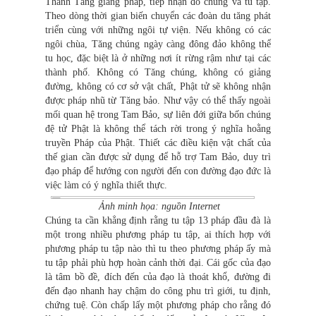
Thánh Tăng giảng pháp, tiếp nhận đồ chúng và tu tập.
Theo dòng thời gian biến chuyển các đoàn du tăng phát
triển cùng với những ngôi tự viện. Nếu không có các
ngôi chùa, Tăng chúng ngày càng đông đảo không thể
tu học, đặc biệt là ở những nơi ít rừng rậm như tại các
thành phố. Không có Tăng chúng, không có giảng
đường, không có cơ sở vật chất, Phật tử sẽ không nhận
được pháp nhũ từ Tăng bảo. Như vậy có thể thấy ngoài
mối quan hệ trong Tam Bảo, sự liên đới giữa bốn chúng
đệ tử Phật là không thể tách rời trong ý nghĩa hoằng
truyền Pháp của Phật. Thiết các điều kiện vật chất của
thế gian cần được sử dụng để hỗ trợ Tam Bảo, duy trì
đạo pháp để hướng con người đến con đường đạo đức là
việc làm có ý nghĩa thiết thực.
Ảnh minh họa: nguồn Internet
Chúng ta cần khẳng định rằng tu tập 13 pháp đầu đà là
một trong nhiều phương pháp tu tập, ai thích hợp với
phương pháp tu tập nào thì tu theo phương pháp ấy mà
tu tập phải phù hợp hoàn cảnh thời đại. Cái gốc của đạo
là tâm bồ đề, đích đến của đạo là thoát khổ, đường đi
đến đạo nhanh hay chậm do công phu trì giới, tu định,
chứng tuệ. Còn chấp lấy một phương pháp cho rằng đó