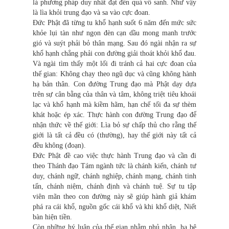
là phương pháp duy nhất đạt đến quả vô sanh. Như vậy
là lìa khỏi trung đạo và sa vào cực đoan.
Đức Phật đã từng tu khổ hạnh suốt 6 năm đến mức sức
khỏe lụi tàn như ngọn đèn cạn dầu mong manh trước
gió và suýt phải bỏ thân mạng. Sau đó ngài nhận ra sự
khổ hạnh chẳng phải con đường giải thoát khỏi khổ đau.
Và ngài tìm thấy một lối đi tránh cả hai cực đoan của
thế gian: Không chạy theo ngũ dục và cũng không hành
hạ bản thân. Con đường Trung đạo mà Phật dạy dựa
trên sự cân bằng của thân và tâm, không triệt tiêu khoái
lạc và khổ hạnh mà kiềm hãm, hạn chế tối đa sự thèm
khát hoặc ép xác. Thực hành con đường Trung đạo để
nhận thức về thế giới: Lìa bỏ sự chấp thủ cho rằng thế
giới là tất cả đều có (thường), hay thế giới này tất cả
đều không (đoạn).
Đức Phật đề cao việc thực hành Trung đạo và cần đi
theo Thánh đạo Tám ngành tức là chánh kiến, chánh tư
duy, chánh ngữ, chánh nghiệp, chánh mạng, chánh tinh
tấn, chánh niệm, chánh định và chánh tuệ. Sự tu tập
viên mãn theo con đường này sẽ giúp hành giả khám
phá ra cái khổ, nguồn gốc cái khổ và khi khổ diệt, Niết
bàn hiện tiền.
Còn những hý luận của thế gian nhằm phủ nhận, hạ bệ