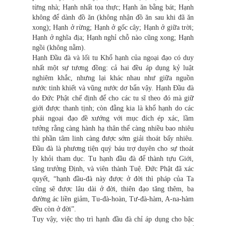
từng nhà; Hạnh nhất tọa thực; Hạnh ăn bằng bát; Hạnh
không để dành đồ ăn (không nhận đồ ăn sau khi đã ăn
xong); Hạnh ở rừng; Hạnh ở gốc cây; Hạnh ở giữa trời;
Hạnh ở nghĩa địa; Hạnh nghỉ chỗ nào cũng xong; Hạnh
ngồi (không nằm).
Hạnh Đầu đà và lối tu Khổ hạnh của ngoại đạo có duy
nhất một sự tương đồng: cả hai đều áp dụng kỷ luật
nghiêm khắc, nhưng lại khác nhau như giữa nguồn
nước tinh khiết và vũng nước dơ bẩn vậy. Hạnh Đầu đà
do Đức Phật chế định để cho các tu sĩ theo đó mà giữ
giới được thanh tịnh; còn đằng kia là khổ hạnh do các
phái ngoại đạo đề xướng với mục đích ép xác, lầm
tưởng rằng càng hành hạ thân thể càng nhiều bao nhiêu
thì phần tâm linh càng được sớm giải thoát bấy nhiêu.
Đầu đà là phương tiện quý báu trợ duyên cho sự thoát
ly khỏi tham dục. Tu hạnh đầu đà để thành tựu Giới,
tăng trưởng Định, và viên thành Tuệ. Đức Phật đã xác
quyết, “hạnh đầu-đà này được ở đời thì pháp của Ta
cũng sẽ được lâu dài ở đời, thiên đạo tăng thêm, ba
đường ác liền giảm, Tu-đà-hoàn, Tư-đà-hàm, A-na-hàm
đều còn ở đời”.
Tuy vậy, việc thọ trì hạnh đầu đà chỉ áp dụng cho bậc