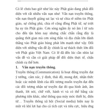
Có lẽ chưa bao giờ như lúc này Phật giáo đang phải đối
diện với rất nhiều vấn nạn như: Vấn nạn truyền thông,
vấn nạn thuyết giảng sai lạc và sự chia rẽ niềm tin Phật
giáo, sự chống phá, chia rẽ cộng đồng Phật tử, sự triệt
hạ uy tín Phật giáo. Cơn sóng ngầm ấy nó âm ỉ từ xưa
cho đến tận hôm nay nhưng chắc chắn rằng đây là
quãng thời gian mà cơn sóng thần và địa chấn lớn đánh
thẳng vào Phật giáo bùng phát lớn mạnh như vậy. Đối
diện với những vấn đề ấy chính là sự thách thức lớn đối
với Phật giáo Việt Nam. Có lẽ đã đến lúc cần nhìn lại
vấn đề và cần có giải pháp để đối diện thực tế, chấn
chỉnh cụ thể hơn.
1. Vấn nạn truyền thông.
Truyền thông (Communication) là hoạt động truyền đạt
ý tưởng, cảm xúc, ý định, thái độ, mong đợi, nhận thức
hoặc các mệnh lệnh của đối tượng muốn truyền đạt đến
các đối tượng nhận sự truyền đạt đó qua hình ảnh, âm
thanh, lời nói, chữ viết, hành vi và có thể bằng các
phương tiện khác, như thông qua máy móc thiết bị, điện
từ… Truyền thông xã hội (Social media) hiện nay là
một vũ khí lợi hại cho cả tích cực và tiêu cực, hiệu ứng