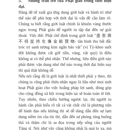
5. Những trăn trở của Phật giáo trong thời hiện
đại.
Hàng đệ tử xuất gia ứng dụng giới luật và hành trì như
thế nào để phù hợp với thời đại là vấn đề cần làm rõ.
Chúng ta biết rằng giới luật chính là khuôn vàng thước
ngọc trong Phật giáo để người tu tập đạt đến sự giải
thoát. Việc đức Phật chế định trong giới luật “盡 形 壽
不 得 捉 持 生 像 金 銀 寶 物- tận hình thọ bất đắc
tróc trì sanh tượng kim ngân bảo vật” (vị Tỳ-kheo suốt
đời không được cất giữ tiền, vàng, vật quý) là điều
không ai có thể phủ nhận. Thế nhưng, liệu điều giới này
phải được vận dụng như thế nào trong thời đại hiện nay
thì quả thật không dễ.
Nếu nói rằng đã là giới luật là nhất thiết phải y theo, thì
chúng ta cũng phải thừa nhận ngay là hầu như mọi sinh
hoạt Phật giáo cho việc hoằng pháp lợi sanh, đóng góp
cho cộng đồng xã hội trong hiện tại sẽ hoàn toàn tê liệt.
Tuy nhiên, theo chiều hướng ngược lại, thì người tu
hành cần phải hiểu rõ tất cả vật chất chỉ là phương tiện
để hành đạo nếu không thì sẽ dễ dàng dẫn đến sự lạm
dụng niềm tin của tín thí, dẫn đến sự phóng túng buông
thả và thậm chí là sa đọa trong nếp sống của người
Tăng sĩ. Nói như vậy cũng không phải là quá lo xa, mà