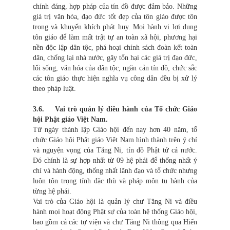
chính đáng, hợp pháp của tín đồ được đảm bảo. Những
giá trị văn hóa, đạo đức tốt đẹp của tôn giáo được tôn
trọng và khuyến khích phát huy. Mọi hành vi lợi dụng
tôn giáo để làm mất trật tự an toàn xã hội, phương hại
nền độc lập dân tộc, phá hoại chính sách đoàn kết toàn
dân, chống lại nhà nước, gây tổn hại các giá trị đạo đức,
lối sống, văn hóa của dân tộc, ngăn cản tín đồ, chức sắc
các tôn giáo thực hiện nghĩa vụ công dân đều bị xử lý
theo pháp luật.
3.6. Vai trò quản lý điều hành của Tổ chức Giáo
hội Phật giáo Việt Nam.
Từ ngày thành lập Giáo hội đến nay hơn 40 năm, tổ
chức Giáo hội Phật giáo Việt Nam hình thành trên ý chí
và nguyện vọng của Tăng Ni, tín đồ Phật tử cả nước.
Đó chính là sự hợp nhất từ 09 hệ phái để thống nhất ý
chí và hành động, thống nhất lãnh đạo và tổ chức nhưng
luôn tôn trọng tính đặc thù và pháp môn tu hành của
từng hệ phái.
Vai trò của Giáo hội là quản lý chư Tăng Ni và điều
hành mọi hoạt động Phật sự của toàn hệ thống Giáo hội,
bao gồm cả các tự viện và chư Tăng Ni thông qua Hiến