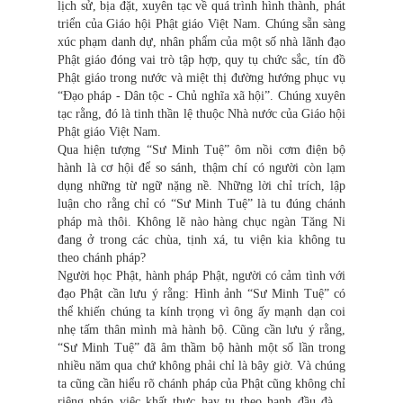
lịch sử, bịa đặt, xuyên tạc về quá trình hình thành, phát
triển của Giáo hội Phật giáo Việt Nam. Chúng sẵn sàng
xúc phạm danh dự, nhân phẩm của một số nhà lãnh đạo
Phật giáo đóng vai trò tập hợp, quy tụ chức sắc, tín đồ
Phật giáo trong nước và miệt thị đường hướng phục vụ
“Đạo pháp - Dân tộc - Chủ nghĩa xã hội”. Chúng xuyên
tạc rằng, đó là tinh thần lệ thuộc Nhà nước của Giáo hội
Phật giáo Việt Nam.
Qua hiện tượng “Sư Minh Tuệ” ôm nồi cơm điện bộ
hành là cơ hội để so sánh, thậm chí có người còn lạm
dụng những từ ngữ nặng nề. Những lời chỉ trích, lập
luận cho rằng chỉ có “Sư Minh Tuệ” là tu đúng chánh
pháp mà thôi. Không lẽ nào hàng chục ngàn Tăng Ni
đang ở trong các chùa, tịnh xá, tu viện kia không tu
theo chánh pháp?
Người học Phật, hành pháp Phật, người có cảm tình với
đạo Phật cần lưu ý rằng: Hình ảnh “Sư Minh Tuệ” có
thể khiến chúng ta kính trọng vì ông ấy mạnh dạn coi
nhẹ tấm thân mình mà hành bộ. Cũng cần lưu ý rằng,
“Sư Minh Tuệ” đã âm thầm bộ hành một số lần trong
nhiều năm qua chứ không phải chỉ là bây giờ. Và chúng
ta cũng cần hiểu rõ chánh pháp của Phật cũng không chỉ
riêng pháp việc khất thực hay tu theo hạnh đầu đà…