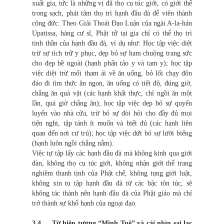
xuất gia, tức là những vị đã thọ cụ túc giới, có giới thể
trong sạch, phát tâm thọ trì hạnh đầu đà để viên thành
công đức. Theo Giải Thoát Đạo Luận của ngài A-la-hán
Upatissa, hàng cư sĩ, Phật tử tại gia chỉ có thể thọ trì
tinh thần của hạnh đầu đà, ví dụ như: Học tập việc diệt
trừ sự tích trữ y phục, dẹp bỏ sự ham chuộng trang sức
cho đẹp bề ngoài (hạnh phấn tảo y và tam y); học tập
việc diệt trừ mối tham ái về ăn uống, bỏ lối chạy đôn
đáo đi tìm thức ăn ngon, ăn uống có tiết độ, đúng giờ,
chẳng ăn quà vặt (các hạnh khất thực, chỉ ngồi ăn một
lần, quá giờ chẳng ăn); học tập việc dẹp bỏ sự quyến
luyến vào nhà cửa, trừ bỏ sự đòi hỏi cho đầy đủ mọi
tiện nghi, tập tánh ít muốn và biết đủ (các hạnh liên
quan đến nơi cư trú); học tập việc dứt bỏ sự lười biếng
(hạnh luôn ngồi chẳng nằm).
Việc tự tập lấy các hạnh đầu đà mà không kinh qua giới
đàn, không thọ cụ túc giới, không nhận giới thể trang
nghiêm thanh tịnh của Phật chế, không tụng giới luật,
không xin tu tập hạnh đầu đà từ các bậc tôn túc, sẽ
không tác thành nên hạnh đầu đà của Phật giáo mà chỉ
trở thành sự khổ hạnh của ngoại đạo.
3.4. Từ hiện tượng “Minh Tuệ” và cái nhìn sai lạc