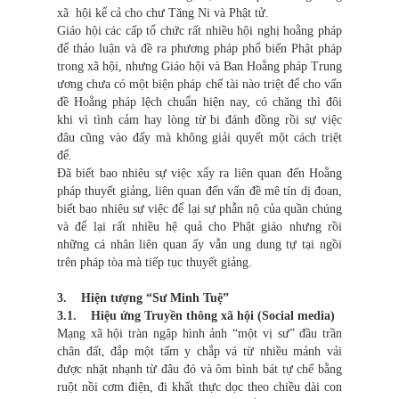
xã hội kể cả cho chư Tăng Ni và Phật tử.
Giáo hội các cấp tổ chức rất nhiều hội nghị hoằng pháp
để thảo luận và đề ra phương pháp phổ biến Phật pháp
trong xã hội, nhưng Giáo hội và Ban Hoằng pháp Trung
ương chưa có một biện pháp chế tài nào triệt để cho vấn
đề Hoằng pháp lệch chuẩn hiện nay, có chăng thì đôi
khi vì tình cảm hay lòng từ bi đánh đồng rồi sự việc
đâu cũng vào đấy mà không giải quyết một cách triệt
để.
Đã biết bao nhiêu sự việc xẩy ra liên quan đến Hoằng
pháp thuyết giảng, liên quan đến vấn đề mê tín dị đoan,
biết bao nhiêu sự việc để lại sự phẫn nộ của quần chúng
và để lại rất nhiều hệ quả cho Phật giáo nhưng rồi
những cá nhân liên quan ấy vẫn ung dung tự tại ngồi
trên pháp tòa mà tiếp tục thuyết giảng.
3. Hiện tượng “Sư Minh Tuệ”
3.1. Hiệu ứng Truyền thông xã hội (Social media)
Mạng xã hội tràn ngập hình ảnh “một vị sư” đầu trần
chân đất, đắp một tấm y chắp vá từ nhiều mảnh vải
được nhặt nhạnh từ đâu đó và ôm bình bát tự chế bằng
ruột nồi cơm điện, đi khất thực dọc theo chiều dài con