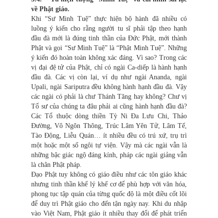
về Phật giáo.
Khi “Sư Minh Tuệ” thực hiện bộ hành đã nhiều có
luồng ý kiến cho rằng người tu sĩ phải tập theo hạnh
đầu đà mới là đúng tinh thần của Đức Phật, mới thành
Phật và gọi “Sư Minh Tuệ” là “Phật Minh Tuệ”. Những
ý kiến đó hoàn toàn không xác đáng. Vì sao? Trong các
vị đại đệ tử của Phật, chỉ có ngài Ca-diếp là hành hạnh
đầu đà. Các vị còn lại, ví dụ như ngài Ananda, ngài
Upali, ngài Sariputra đều không hành hạnh đầu đà. Vậy
các ngài có phải là chư Thánh Tăng hay không? Chư vị
Tổ sư của chúng ta đâu phải ai cũng hành hạnh đầu đà?
Các Tổ thuộc dòng thiền Tỳ Ni Đa Lưu Chi, Thảo
Đường, Vô Ngôn Thông, Trúc Lâm Yên Tử, Lâm Tế,
Tào Động, Liễu Quán… ít nhiều đều có trú xứ, trụ trì
một hoặc một số ngôi tự viện. Vậy mà các ngài vẫn là
những bậc giác ngộ đáng kính, pháp các ngài giảng vẫn
là chân Phật pháp.
Đạo Phật tuy không có giáo điều như các tôn giáo khác
nhưng tinh thần khế lý khế cơ để phù hợp với văn hóa,
phong tục tập quán của từng quốc độ là một điều cốt lõi
để duy trì Phật giáo cho đến tận ngày nay. Khi du nhập
vào Việt Nam, Phật giáo ít nhiều thay đổi để phát triển