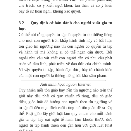
chê trách; có ý kiến ngợi khen, tán thán và có ý kiến
bày tỏ sự hoài nghi, không xác quyết.
3.2. Quy định cở bản dành cho người xuất gia tu
học.
Có thể nói rằng quyền tu tập là quyền tự do thiêng liêng
cho mọi con người trên khắp hành tinh này và bất luận
tôn giáo tín ngưỡng nào thì con người có quyền tu tập
và hành trì mà không ai có thể ngăn cản được. Bởi
ngoài nhu cầu vật chất con người cần có nhu cầu phát
triển về tâm linh, phát triển về đạo đức của chính mình.
Vì vậy quyền tu tập, hành đạo đức, bày tỏ chánh kiến
của một con người là thiêng liêng bất khả xâm phạm.
Ảnh minh họa: nguồn Internet
Tuy nhiên mỗi tôn giáo hay nền tín ngưỡng nào trên thế
giới này đều phải có quy chuẩn rõ ràng, đều có giáo
điều, giáo luật để hướng con người theo tín ngưỡng và
tu tập đi đến mục đích cuối cùng mà tôn giáo đề ra. Cụ
thể, Phật giáo lấy giới luật làm quy chuẩn cho mỗi hành
giả tu tập, lấy oai nghi tế hạnh làm khuôn thước đưa
người tu tập hành thiện đến gần hơn với giới luật Phật