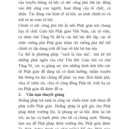
của truyền thông xã hội có sức công phá lớn tác động
vào đời sống con người, hoạt động của tổ chức, cá
nhân. Tác động vào kinh tế xã hội, an ninh chính trị và
trật tự an toàn xã hội…
Chính vì sức công phá lớn ấy nên Phật giáo nói chung
hay tổ chức Giáo hội Phật giáo Việt Nam, các tự viện,
cá nhân chư Tăng Ni đã bị các thế lực đối lập, các tổ
chức chống phá Phật giáo thậm chí chống phá thể chế
chính trị tận dụng triệt để loại vũ khí lợi hại này.
Cụ thể là phương pháp “vạch lá tìm sâu”, tìm kẽ hở
những phát ngôn của chư Tôn đức Giáo hội và chư
Tăng Ni, các vị giảng sư; tìm những hình ảnh tiêu cực
từ Phật giáo để đăng tải có định hướng, nhằm truyền
đạt thông tin đại chúng để phục vụ mục đích đánh phá,
chia rẽ niềm tin, chia rẽ cộng đồng Phật tử, triệt hạ uy
tín Phật giáo đã được đề ra.
2. Vấn nạn thuyết giảng
Hoằng pháp lợi sanh là công tác chiến lược mũi nhọn để
phát triển Phật giáo. Hoằng pháp là giữ gìn cho Phật
pháp được trường tồn, là phụng sự xã hội, đem lại lợi
ích, an lạc và hạnh phúc cho tất cả chúng sanh. Nhưng
làm sao để Phật pháp được trường tồn, Phật giáo được