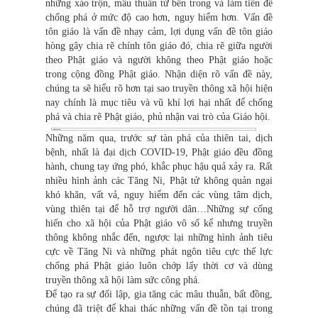
những xáo trộn, mâu thuẫn từ bên trong và làm tiền đề
chống phá ở mức độ cao hơn, nguy hiểm hơn. Vấn đề
tôn giáo là vấn đề nhạy cảm, lợi dụng vấn đề tôn giáo
hòng gây chia rẽ chính tôn giáo đó, chia rẽ giữa người
theo Phật giáo và người không theo Phật giáo hoặc
trong cộng đồng Phật giáo. Nhận diện rõ vấn đề này,
chúng ta sẽ hiểu rõ hơn tại sao truyền thông xã hội hiện
nay chính là mục tiêu và vũ khí lợi hại nhất để chống
phá và chia rẽ Phật giáo, phủ nhận vai trò của Giáo hội.
Những năm qua, trước sự tàn phá của thiên tai, dịch
bệnh, nhất là đại dịch COVID-19, Phật giáo đều đồng
hành, chung tay ứng phó, khắc phục hậu quả xảy ra. Rất
nhiều hình ảnh các Tăng Ni, Phật tử không quản ngại
khó khăn, vất vả, nguy hiểm đến các vùng tâm dịch,
vùng thiên tại để hỗ trợ người dân…Những sự cống
hiến cho xã hội của Phật giáo vô số kể nhưng truyền
thông không nhắc đến, ngược lại những hình ảnh tiêu
cực về Tăng Ni và những phát ngôn tiêu cực thế lực
chống phá Phật giáo luôn chớp lấy thời cơ và dùng
truyền thông xã hội làm sức công phá.
Để tạo ra sự đối lập, gia tăng các mâu thuẫn, bất đồng,
chúng đã triệt để khai thác những vấn đề tồn tại trong