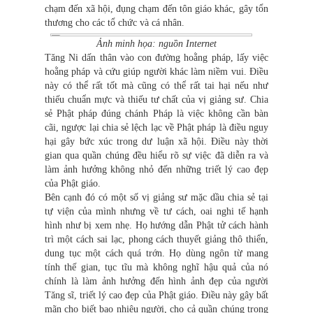
chạm đến xã hội, đụng chạm đến tôn giáo khác, gây tổn
thương cho các tổ chức và cá nhân.
Ảnh minh họa: nguồn Internet
Tăng Ni dấn thân vào con đường hoằng pháp, lấy việc
hoằng pháp và cứu giúp người khác làm niềm vui. Điều
này có thể rất tốt mà cũng có thể rất tai hại nếu như
thiếu chuẩn mực và thiếu tư chất của vị giảng sư. Chia
sẻ Phật pháp đúng chánh Pháp là việc không cần bàn
cãi, ngược lại chia sẻ lệch lạc về Phật pháp là điều nguy
hại gây bức xúc trong dư luận xã hội. Điều này thời
gian qua quần chúng đều hiểu rõ sự việc đã diễn ra và
làm ảnh hưởng không nhỏ đến những triết lý cao đẹp
của Phật giáo.
Bên cạnh đó có một số vị giảng sư mặc dầu chia sẻ tại
tự viện của mình nhưng về tư cách, oai nghi tế hạnh
hình như bị xem nhẹ. Họ hướng dẫn Phật tử cách hành
trì một cách sai lạc, phong cách thuyết giảng thô thiển,
dung tục một cách quá trớn. Họ dùng ngôn từ mang
tính thế gian, tục tĩu mà không nghĩ hậu quả của nó
chính là làm ảnh hưởng đến hình ảnh đẹp của người
Tăng sĩ, triết lý cao đẹp của Phật giáo. Điều này gây bất
mãn cho biết bao nhiêu người, cho cả quần chúng trong