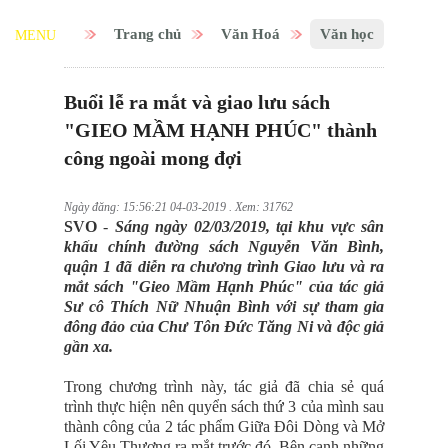
Trang chủ
Văn Hoá
Văn học
MENU
Buổi lễ ra mắt và giao lưu sách
"GIEO MẦM HẠNH PHÚC" thành
công ngoài mong đợi
Ngày đăng: 15:56:21 04-03-2019 . Xem: 31762
SVO
-
Sáng ngày 02/03/2019, tại khu vực sân
khấu chính đường sách Nguyễn Văn Bình,
quận 1 đã diễn ra chương trình Giao lưu và ra
mắt sách "Gieo Mầm Hạnh Phúc" của tác giả
Sư cô Thích Nữ Nhuận Bình với sự tham gia
đông đảo của Chư Tôn Đức Tăng Ni và độc giả
gần xa.
Trong chương trình này, tác giả đã chia sẻ quá
trình thực hiện nên quyển sách thứ 3 của mình sau
thành công của 2 tác phẩm Giữa Đôi Dòng và Mở
Lối Yêu Thương ra mắt trước đó. Bên cạnh những