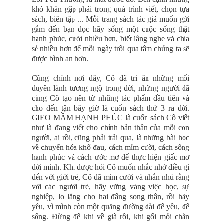
khó khăn gặp phải trong quá trình viết, chọn tựa
sách, biên tập ... Mỗi trang sách tác giả muốn gởi
gắm đến bạn đọc hãy sống một cuộc sống thật
hạnh phúc, cười nhiều hơn, biết lắng nghe và chia
sẻ nhiều hơn để mỗi ngày trôi qua tâm chúng ta sẽ
được bình an hơn.
Cũng chính nơi đây, Cô đã tri ân những mối
duyên lành tương ngộ trong đời, những người đã
cùng Cô tạo nên từ những tác phẩm đầu tiên và
cho đến tận bây giờ là cuốn sách thứ 3 ra đời.
GIEO MẦM HẠNH PHÚC là cuốn sách Cô viết
như là đang viết cho chính bản thân của mỗi con
người, ai rồi, cũng phải trải qua, là những bài học
về chuyển hóa khổ đau, cách mỉm cười, cách sống
hạnh phúc và cách ước mơ để thực hiện giấc mơ
đời mình. Khi được hỏi Cô muốn nhắc nhở điều gì
đến với giới trẻ, Cô đã mỉm cười và nhắn nhủ rằng
với các người trẻ, hãy vững vàng việc học, sự
nghiệp, lo lắng cho hai đấng song thân, rồi hãy
yêu, vì mình còn một quãng đường dài để yêu, để
sống. Đừng để khi về già rồi, khi gối mỏi chân