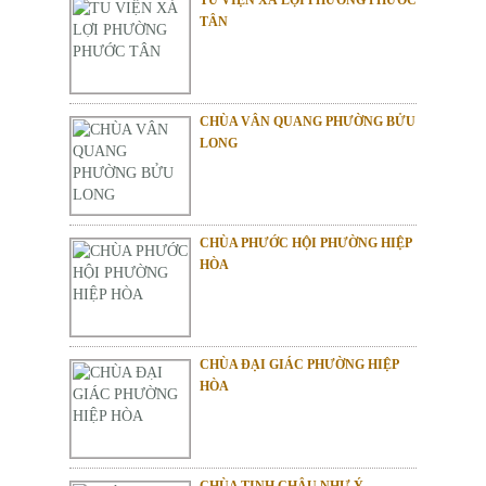
TÂN
CHÙA VÂN QUANG PHƯỜNG BỬU
LONG
CHÙA PHƯỚC HỘI PHƯỜNG HIỆP
HÒA
CHÙA ĐẠI GIÁC PHƯỜNG HIỆP
HÒA
CHÙA TỊNH CHÂU NHƯ Ý