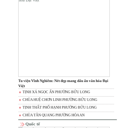
Tu viện Vĩnh Nghiêm: Nét đẹp mang dấu ấn văn hóa Đại
Việt
TỊNH XÁ NGỌC ẤN PHƯỜNG BỬU LONG
CHÙA HUỆ CHƠN LINH PHƯỜNG BỬU LONG
TỊNH THẤT PHỔ HẠNH PHƯỜNG BỬU LONG
CHÙA TÂN QUANG PHƯỜNG HÓA AN
Quốc tế