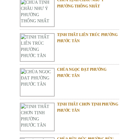
PHƯỜNG THỐNG NHẤT
TỊNH THẤT LIÊN TRÚC PHƯỜNG
PHƯỚC TÂN
CHÙA NGỌC ĐẠT PHƯỜNG
PHƯỚC TÂN
TỊNH THẤT CHƠN TỊNH PHƯỜNG
PHƯỚC TÂN
CHÙA BỬU ĐỨC PHƯỜNG BỬU